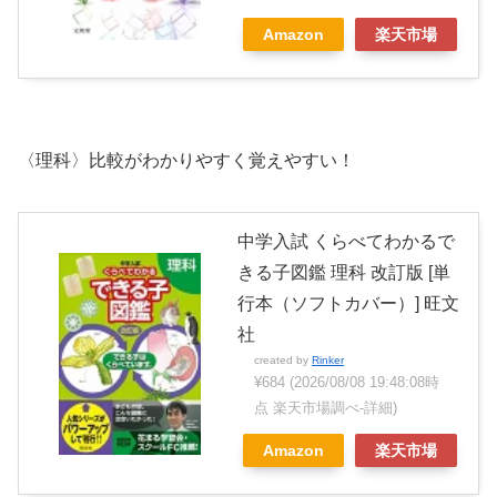
Amazon
楽天市場
〈理科〉比較がわかりやすく覚えやすい！
中学入試 くらべてわかるで
きる子図鑑 理科 改訂版 [単
行本（ソフトカバー）] 旺文
社
created by
Rinker
¥684
(2026/08/08 19:48:08時
点 楽天市場調べ-
詳細)
Amazon
楽天市場