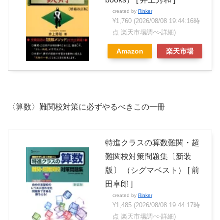
created by
Rinker
¥1,760
(2026/08/08 19:44:16時
点 楽天市場調べ-
詳細)
Amazon
楽天市場
〈算数〉難関校対策に必ずやるべきこの一冊
特進クラスの算数難関・超
難関校対策問題集〔新装
版〕 （シグマベスト） [ 前
田卓郎 ]
created by
Rinker
¥1,485
(2026/08/08 19:44:17時
点 楽天市場調べ-
詳細)