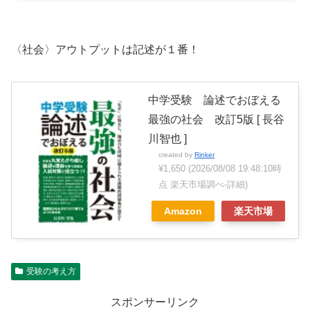
〈社会〉アウトプットは記述が１番！
中学受験 論述でおぼえる
最強の社会 改訂5版 [ 長谷
川智也 ]
created by
Rinker
¥1,650
(2026/08/08 19:48:10時
点 楽天市場調べ-
詳細)
Amazon
楽天市場
受験の考え方
スポンサーリンク