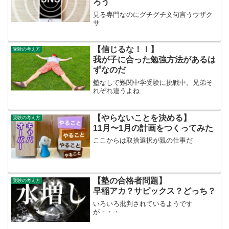
ろう
見る専門なのにグチグチ文句言うウザク
サ
【信じるな！！】
受験の考え方
我が子に合った勉強方法があるは
ずなのだ
塾なしで難関中学受験に挑戦中。兄弟そ
れぞれ違うよね
【やらないことを決める】
受験の考え方
11月〜1月の計画をつくってみた
ここからは取捨選択が親の仕事だ
【塾の合格者問題】
受験の考え方
早稲アカ？サピックス？どっち？
いろいろ批判されているようです
が・・・