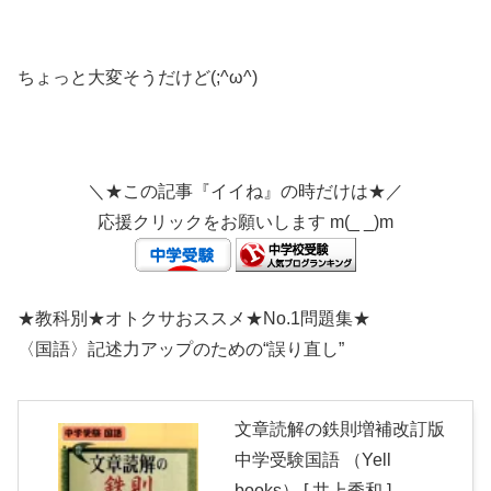
ちょっと大変そうだけど(;^ω^)
＼★この記事『イイね』の時だけは★／
応援クリックをお願いします m(_ _)m
★教科別★オトクサおススメ★No.1問題集★
〈国語〉記述力アップのための“誤り直し”
文章読解の鉄則増補改訂版
中学受験国語 （Yell
books） [ 井上秀和 ]