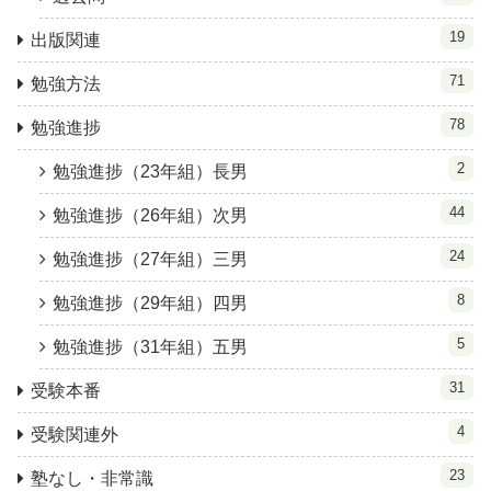
19
出版関連
71
勉強方法
78
勉強進捗
2
勉強進捗（23年組）長男
44
勉強進捗（26年組）次男
24
勉強進捗（27年組）三男
8
勉強進捗（29年組）四男
5
勉強進捗（31年組）五男
31
受験本番
4
受験関連外
23
塾なし・非常識