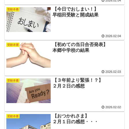
2026.02.04
【今日でおしまい！】
受験本番
早稲田受験と開成結果
2026.02.04
【初めての当日合否発表】
受験本番
本郷中学校の結果
2026.02.03
【３年前より緊張！？】
受験本番
２月２日の感想
2026.02.02
【おつかれさま】
受験本番
２月１日の感想・・・