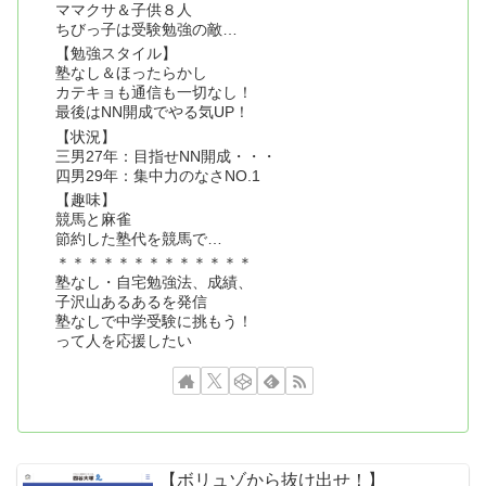
ママクサ＆子供８人
ちびっ子は受験勉強の敵…
【勉強スタイル】
塾なし＆ほったらかし
カテキョも通信も一切なし！
最後はNN開成でやる気UP！
【状況】
三男27年：目指せNN開成・・・
四男29年：集中力のなさNO.1
【趣味】
競馬と麻雀
節約した塾代を競馬で…
＊＊＊＊＊＊＊＊＊＊＊＊＊
塾なし・自宅勉強法、成績、
子沢山あるあるを発信
塾なしで中学受験に挑もう！
って人を応援したい
【ボリュゾから抜け出せ！】