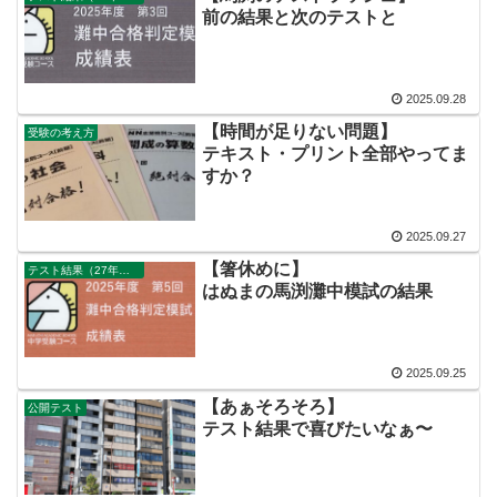
前の結果と次のテストと
2025.09.28
【時間が足りない問題】
受験の考え方
テキスト・プリント全部やってま
すか？
2025.09.27
【箸休めに】
テスト結果（27年組）三男
はぬまの馬渕灘中模試の結果
2025.09.25
【あぁそろそろ】
公開テスト
テスト結果で喜びたいなぁ〜