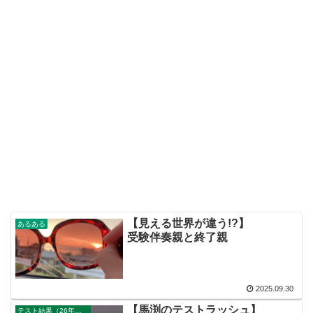
【見える世界が違う!?】
あるある
受験伴奏親と終了親
2025.09.30
【馬渕のテストラッシュ】
テスト結果（26年組）次男