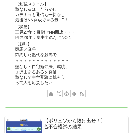
【勉強スタイル】
塾なし＆ほったらかし
カテキョも通信も一切なし！
最後はNN開成でやる気UP！
【状況】
三男27年：目指せNN開成・・・
四男29年：集中力のなさNO.1
【趣味】
競馬と麻雀
節約した塾代を競馬で…
＊＊＊＊＊＊＊＊＊＊＊＊＊
塾なし・自宅勉強法、成績、
子沢山あるあるを発信
塾なしで中学受験に挑もう！
って人を応援したい
【ボリュゾから抜け出せ！】
合不合模試の結果