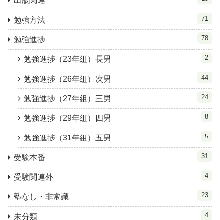
出版関連
71
勉強方法
78
勉強進捗
2
勉強進捗（23年組）長男
44
勉強進捗（26年組）次男
24
勉強進捗（27年組）三男
8
勉強進捗（29年組）四男
5
勉強進捗（31年組）五男
31
受験本番
4
受験関連外
23
塾なし・非常識
4
未分類