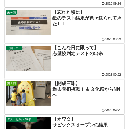
2025.09.24
【忘れた頃に】
未分類
紙のテスト結果が色々送られてき
たT_T
2025.09.23
【こんな日に限って】
公開テスト
志望校判定テストの出来
2025.09.22
【開成三昧】
過去問
過去問初挑戦！ & 文化祭からNN
へ
2025.09.21
【オワタ】
テスト結果（26年組）次男
サピックスオープンの結果