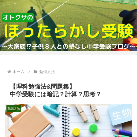
ホーム
勉強方法
【理科勉強法&問題集】
中学受験には暗記？計算？思考？
勉強方法