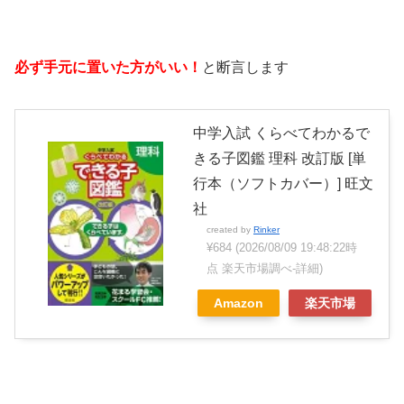
必ず手元に置いた方がいい！
と断言します
中学入試 くらべてわかるで
きる子図鑑 理科 改訂版 [単
行本（ソフトカバー）] 旺文
社
created by
Rinker
¥684
(2026/08/09 19:48:22時
点 楽天市場調べ-
詳細)
Amazon
楽天市場