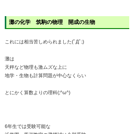
灘の化学 筑駒の物理 開成の生物
これには相当苦しめられました(ﾟДﾟ;)
灘は
天秤など物理も激ムズな上に
地学・生物も計算問題が中心なくらい
とにかく算数よりの理科(;^ω^)
6年生では受験可能な