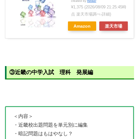
created by
Rinker
¥1,375
(2026/08/09 21:25:45時
点 楽天市場調べ-
詳細)
Amazon
楽天市場
③近畿の中学入試 理科 発展編
＜内容＞
・近畿校出題問題を単元別に編集
・暗記問題はもはやなし？