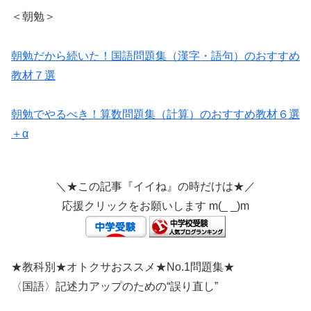
＜朝勉＞
朝勉だから続いた！国語問題集（漢字・語句）のおすすめ
教材７選
朝勉でやるべき！算数問題集（計算）のおすすめ教材６選
＋α
＼★この記事『イイね』の時だけは★／
応援クリックをお願いします m(_ _)m
★教科別★オトクサおススメ★No.1問題集★
〈国語〉記述力アップのための“誤り直し”