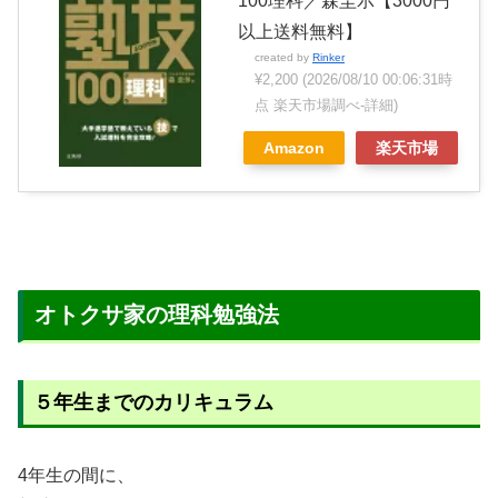
100理科／森圭示【3000円
以上送料無料】
created by
Rinker
¥2,200
(2026/08/10 00:06:31時
点 楽天市場調べ-
詳細)
Amazon
楽天市場
オトクサ家の理科勉強法
５年生までのカリキュラム
4年生の間に、