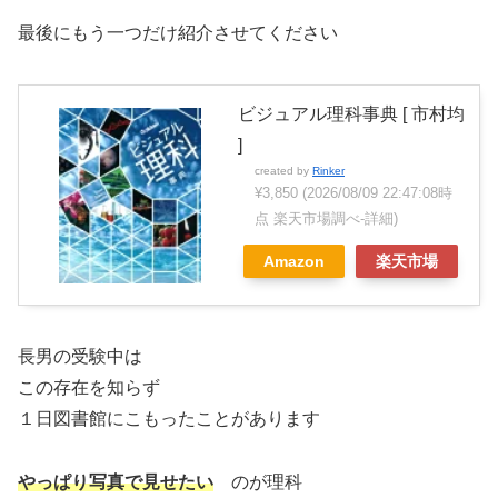
最後にもう一つだけ紹介させてください
ビジュアル理科事典 [ 市村均
]
created by
Rinker
¥3,850
(2026/08/09 22:47:08時
点 楽天市場調べ-
詳細)
Amazon
楽天市場
長男の受験中は
この存在を知らず
１日図書館にこもったことがあります
やっぱり写真で見せたい
のが理科