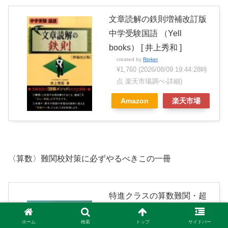
文章読解の鉄則増補改訂版
中学受験国語 （Yell
books） [ 井上秀和 ]
created by
Rinker
¥1,760
(2026/08/09 19:44:28時
点 楽天市場調べ-
詳細)
Amazon
楽天市場
〈算数〉難関校対策に必ずやるべきこの一冊
特進クラスの算数難関・超
難関校対策問題集〔新装
ホーム
検索
トップ
サイドバー
版〕 （シグマベスト） [ 前