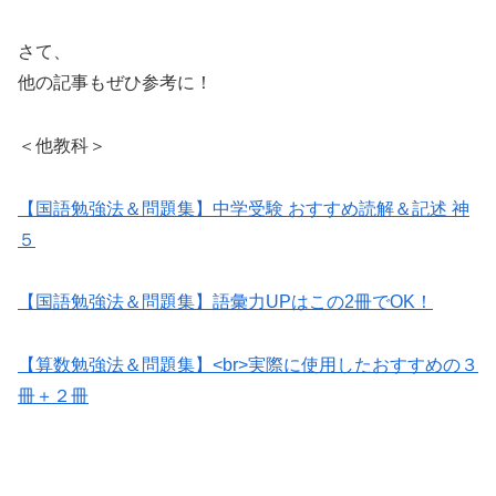
さて、
他の記事もぜひ参考に！
＜他教科＞
【国語勉強法＆問題集】中学受験 おすすめ読解＆記述 神
５
【国語勉強法＆問題集】語彙力UPはこの2冊でOK！
【算数勉強法＆問題集】<br>実際に使用したおすすめの３
冊＋２冊