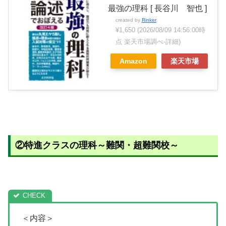
最強の理科 [ 長谷川 智也 ]
created by
Rinker
¥1,650
(2026/08/09 14:56:00時
点 楽天市場調べ-
詳細)
Amazon
楽天市場
②特進クラスの理科～難関・超難関校～
＜内容＞