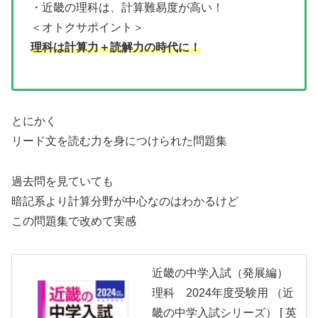
・近畿の理科は、計算難易度が高い！
＜オトクサポイント＞
理科は計算力＋読解力の時代に
！
とにかく
リード文を読む力を身につけられた問題集
過去問を見ていても
暗記系より計算分野が中心なのはわかるけど
この問題集で改めて実感
近畿の中学入試（発展編）
理科 2024年度受験用 （近
畿の中学入試シリーズ） [ 英