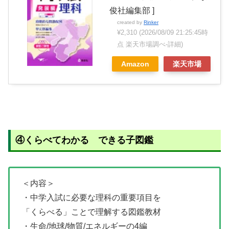
俊社編集部 ]
created by
Rinker
¥2,310
(2026/08/09 21:25:45時
点 楽天市場調べ-
詳細)
Amazon
楽天市場
④くらべてわかる できる子図鑑
＜内容＞
・中学入試に必要な理科の重要項目を
「くらべる」ことで理解する図鑑教材
・生命/地球/物質/エネルギーの4編