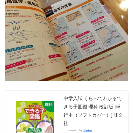
中学入試 くらべてわかるで
きる子図鑑 理科 改訂版 [単
行本（ソフトカバー）] 旺文
社
created by
Rinker