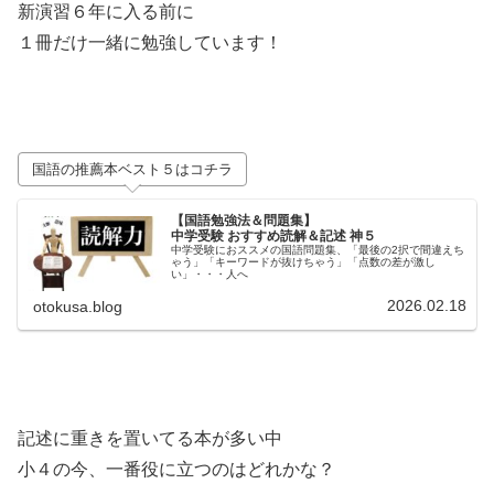
新演習６年に入る前に
１冊だけ一緒に勉強しています！
国語の推薦本ベスト５はコチラ
【国語勉強法＆問題集】
中学受験 おすすめ読解＆記述 神５
中学受験におススメの国語問題集、「最後の2択で間違えち
ゃう」「キーワードが抜けちゃう」「点数の差が激し
い」・・・人へ
2026.02.18
otokusa.blog
記述に重きを置いてる本が多い中
小４の今、一番役に立つのはどれかな？