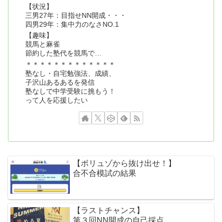
【状況】
三男27年：目指せNN開成・・・
四男29年：集中力のなさNO.1
【趣味】
競馬と麻雀
節約した塾代を競馬で…
＊＊＊＊＊＊＊＊＊＊＊＊＊
塾なし・自宅勉強法、成績、
子沢山あるあるを発信
塾なしで中学受験に挑もう！
って人を応援したい
【ボリュゾから抜け出せ！】
合不合模試の結果
【ラストチャンス】
第３回NN開成の自己採点