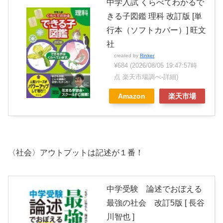
中学入試 くらべてわかるで
きる子図鑑 理科 改訂版 [単
行本（ソフトカバー）] 旺文
社
created by
Rinker
¥684
(2026/08/05 19:47:57時
点 楽天市場調べ-
詳細)
Amazon
楽天市場
〈社会〉アウトプットは記述が１番！
中学受験 論述でおぼえる
最強の社会 改訂5版 [ 長谷
川智也 ]