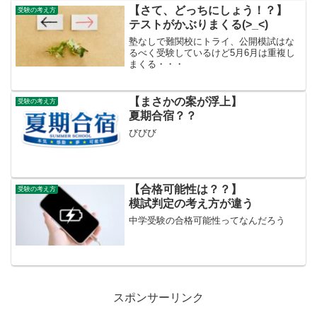
【さて、どっちにしょう！？】
受験の考え方
テストがかぶりまくる(>_<)
塾なしで難関校にトライ、公開模試はな
るべく受験しているけど5月6月は重複し
まくる・・・
【まさかの案が浮上】
受験の考え方
夏期合宿？？
びびび
【合格可能性は？？】
受験の考え方
模試判定の考え方が違う
中学受験の合格可能性ってなんだろう
スポンサーリンク