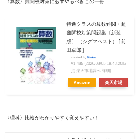
〈算数〉難関校対策に必ずやるべきこの一冊
特進クラスの算数難関・超
難関校対策問題集〔新装
版〕 （シグマベスト） [ 前
田卓郎 ]
created by
Rinker
¥1,485
(2026/08/05 19:43:20時
点 楽天市場調べ-
詳細)
Amazon
楽天市場
〈理科〉比較がわかりやすく覚えやすい！