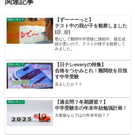
関連記事
【ずーーーっと】
受験の考え方
テスト中の我が子を観察しました
(@_@)
塾なしで難関中学受験に挑戦中。最近成
績が悪いので、テストの様子を観察して
みました。
【日テレeveryの特集】
受験の考え方
合格をつかみとれ！難関校を目指
す中学受験
見ましたか？？
【過去問？冬期講習？】
受験の考え方
中学受験生の年末年始勉強計画！
大家族ならではの年末年始？？