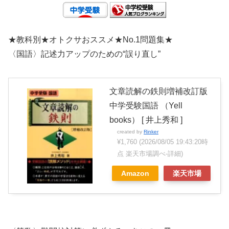
★教科別★オトクサおススメ★No.1問題集★
〈国語〉記述力アップのための“誤り直し”
文章読解の鉄則増補改訂版
中学受験国語 （Yell
books） [ 井上秀和 ]
created by
Rinker
¥1,760
(2026/08/05 19:43:20時
点 楽天市場調べ-
詳細)
Amazon
楽天市場