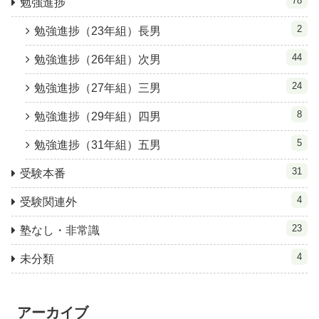
78
勉強進捗
2
勉強進捗（23年組）長男
44
勉強進捗（26年組）次男
24
勉強進捗（27年組）三男
8
勉強進捗（29年組）四男
5
勉強進捗（31年組）五男
31
受験本番
4
受験関連外
23
塾なし・非常識
4
未分類
アーカイブ