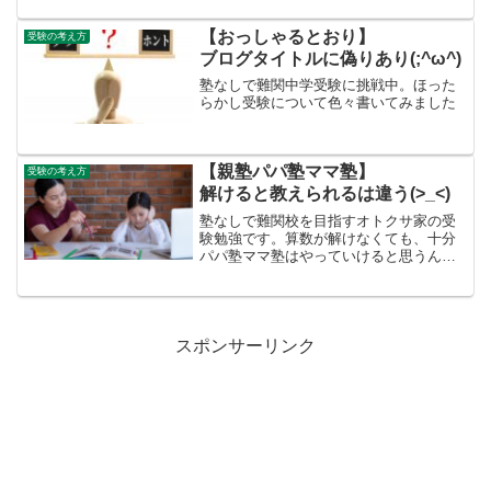
【おっしゃるとおり】
受験の考え方
ブログタイトルに偽りあり(;^ω^)
塾なしで難関中学受験に挑戦中。ほった
らかし受験について色々書いてみました
【親塾パパ塾ママ塾】
受験の考え方
解けると教えられるは違う(>_<)
塾なしで難関校を目指すオトクサ家の受
験勉強です。算数が解けなくても、十分
パパ塾ママ塾はやっていけると思うんで
す
スポンサーリンク