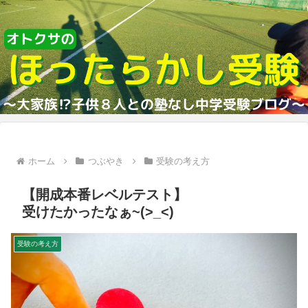
ホーム
つぶやき
受験の考え方
【開成本番レベルテスト】
受けたかったなぁ~(>_<)
受験の考え方