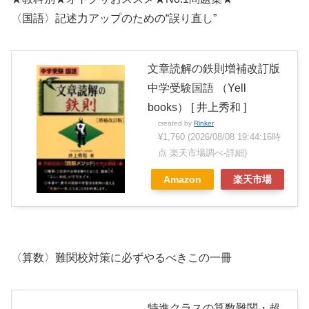
〈国語〉記述力アップのための“誤り直し”
文章読解の鉄則増補改訂版
中学受験国語 （Yell
books） [ 井上秀和 ]
created by
Rinker
¥1,760
(2026/08/08 19:44:16時
点 楽天市場調べ-
詳細)
Amazon
楽天市場
〈算数〉難関校対策に必ずやるべきこの一冊
特進クラスの算数難関・超