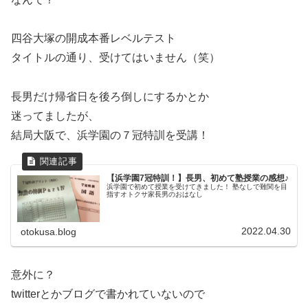
四谷大塚の開成本番レベルテスト
タイトルの通り、受けてはいません（笑）
長男だけ帰省日を後ろ倒しにするかとか
迷ってましたが、
結局大阪で、浜学園の７冠特訓を受講！
【浜学園7冠特訓！】
長男、初めて塾授業の感想♪
浜学園で初めて授業を受けてきました！ 塾なしで難関を目
指すオトクサ家長男のおはなし
2022.04.30
otokusa.blog
意外に？
twitterとかブログで書かれていないので