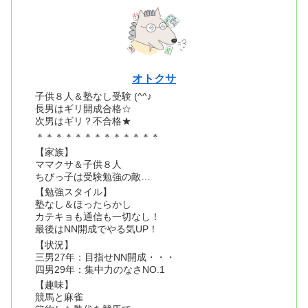
オトクサ
子供８人＆塾なし受験 (^^♪
長男はギリ開成合格☆
次男はギリ？不合格★
＊＊＊＊＊＊＊＊＊＊＊＊＊
【家族】
ママクサ＆子供８人
ちびっ子は受験勉強の敵…
【勉強スタイル】
塾なし＆ほったらかし
カテキョも通信も一切なし！
最後はNN開成でやる気UP！
【状況】
三男27年：目指せNN開成・・・
四男29年：集中力のなさNO.1
【趣味】
競馬と麻雀