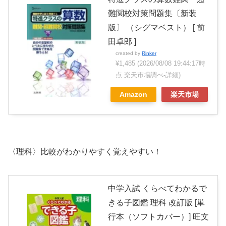
難関校対策問題集〔新装
版〕 （シグマベスト） [ 前
田卓郎 ]
created by
Rinker
¥1,485
(2026/08/08 19:44:17時
点 楽天市場調べ-
詳細)
Amazon
楽天市場
〈理科〉比較がわかりやすく覚えやすい！
中学入試 くらべてわかるで
きる子図鑑 理科 改訂版 [単
行本（ソフトカバー）] 旺文