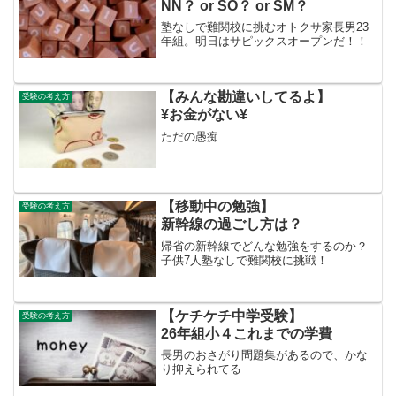
NN？ or SO？ or SM？
塾なしで難関校に挑むオトクサ家長男23
年組。明日はサピックスオープンだ！！
【みんな勘違いしてるよ】
受験の考え方
¥お金がない¥
ただの愚痴
【移動中の勉強】
受験の考え方
新幹線の過ごし方は？
帰省の新幹線でどんな勉強をするのか？
子供7人塾なしで難関校に挑戦！
【ケチケチ中学受験】
受験の考え方
26年組小４これまでの学費
長男のおさがり問題集があるので、かな
り抑えられてる