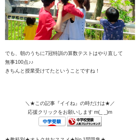
でも、朝のうちに7冠特訓の算数テストはやり直して
無事100点♪♪
きちんと授業受けてたということですね！
＼★この記事『イイね』の時だけは★／
応援クリックをお願いします m(_ _)m
★教科別★オトクサおススメ★No.1問題集★