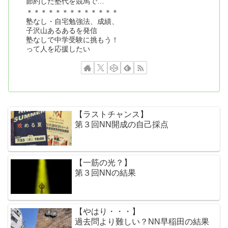
節約した塾代を競馬で…
＊＊＊＊＊＊＊＊＊＊＊＊＊
塾なし・自宅勉強法、成績、
子沢山あるあるを発信
塾なしで中学受験に挑もう！
って人を応援したい
【ラストチャンス】
第３回NN開成の自己採点
【一筋の光？】
第３回NNの結果
【やはり・・・】
過去問より難しい？NN早稲田の結果