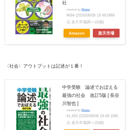
社
created by
Rinker
¥684
(2026/08/08 19:48:08時
点 楽天市場調べ-
詳細)
Amazon
楽天市場
〈社会〉アウトプットは記述が１番！
中学受験 論述でおぼえる
最強の社会 改訂5版 [ 長谷
川智也 ]
created by
Rinker
¥1,650
(2026/08/08 19:48:10時
点 楽天市場調べ-
詳細)