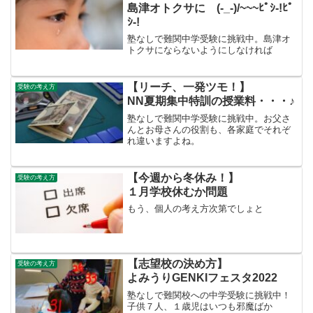
島津オトクサに (-_-)/~~~ﾋﾟｼ‐!ﾋﾟ
ｼ‐!
塾なしで難関中学受験に挑戦中。島津オ
トクサにならないようにしなければ
【リーチ、一発ツモ！】
受験の考え方
NN夏期集中特訓の授業料・・・♪
塾なしで難関中学受験に挑戦中。お父さ
んとお母さんの役割も、各家庭でそれぞ
れ違いますよね。
【今週から冬休み！】
受験の考え方
１月学校休むか問題
もう、個人の考え方次第でしょと
【志望校の決め方】
受験の考え方
よみうりGENKIフェスタ2022
塾なしで難関校への中学受験に挑戦中！
子供７人、１歳児はいつも邪魔ばか