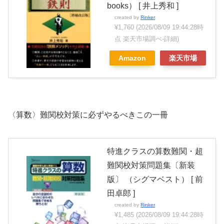
books） [ 井上秀和 ]
created by
Rinker
¥1,760
(2026/08/09 19:44:28時
点 楽天市場調べ-
詳細)
Amazon
楽天市場
〈算数〉難関校対策に必ずやるべきこの一冊
特進クラスの算数難関・超
難関校対策問題集〔新装
版〕 （シグマベスト） [ 前
田卓郎 ]
created by
Rinker
¥1,485
(2026/08/09 19:44:28時