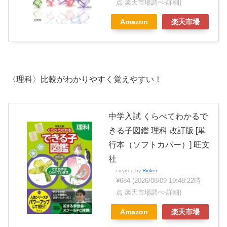
点 楽天市場調べ-
詳細)
Amazon
楽天市場
〈理科〉比較がわかりやすく覚えやすい！
中学入試 くらべてわかるで
きる子図鑑 理科 改訂版 [単
行本（ソフトカバー）] 旺文
社
created by
Rinker
¥684
(2026/08/09 19:48:22時
点 楽天市場調べ-
詳細)
Amazon
楽天市場