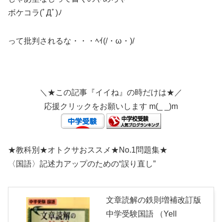
ボケコラ(ﾟДﾟ)ﾉ
って批判されるな・・・ﾍｲ(/・ω・)/
＼★この記事『イイね』の時だけは★／
応援クリックをお願いします m(_ _)m
★教科別★オトクサおススメ★No.1問題集★
〈国語〉記述力アップのための“誤り直し”
文章読解の鉄則増補改訂版
中学受験国語 （Yell