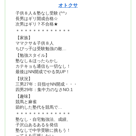
オトクサ
子供８人＆塾なし受験 (^^♪
長男はギリ開成合格☆
次男はギリ？不合格★
＊＊＊＊＊＊＊＊＊＊＊＊＊
【家族】
ママクサ＆子供８人
ちびっ子は受験勉強の敵…
【勉強スタイル】
塾なし＆ほったらかし
カテキョも通信も一切なし！
最後はNN開成でやる気UP！
【状況】
三男27年：目指せNN開成・・・
四男29年：集中力のなさNO.1
【趣味】
競馬と麻雀
節約した塾代を競馬で…
＊＊＊＊＊＊＊＊＊＊＊＊＊
塾なし・自宅勉強法、成績、
子沢山あるあるを発信
塾なしで中学受験に挑もう！
って人を応援したい