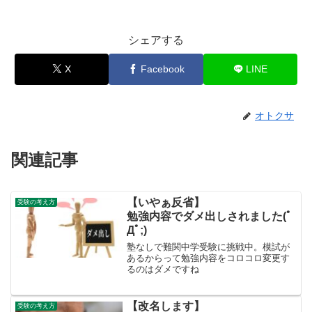
シェアする
X
Facebook
LINE
オトクサ
関連記事
【いやぁ反省】
受験の考え方
勉強内容でダメ出しされました(ﾟ
Дﾟ;)
塾なしで難関中学受験に挑戦中。模試が
あるからって勉強内容をコロコロ変更す
るのはダメですね
【改名します】
受験の考え方