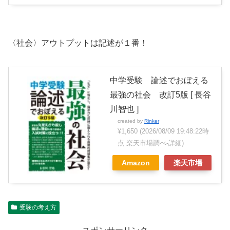
〈社会〉アウトプットは記述が１番！
中学受験 論述でおぼえる
最強の社会 改訂5版 [ 長谷
川智也 ]
created by
Rinker
¥1,650
(2026/08/09 19:48:22時
点 楽天市場調べ-
詳細)
Amazon
楽天市場
受験の考え方