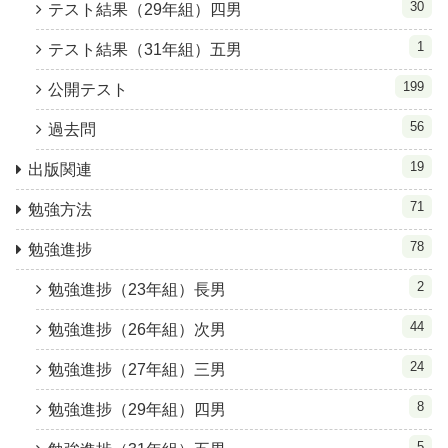
30
テスト結果（29年組）四男
1
テスト結果（31年組）五男
199
公開テスト
56
過去問
19
出版関連
71
勉強方法
78
勉強進捗
2
勉強進捗（23年組）長男
44
勉強進捗（26年組）次男
24
勉強進捗（27年組）三男
8
勉強進捗（29年組）四男
5