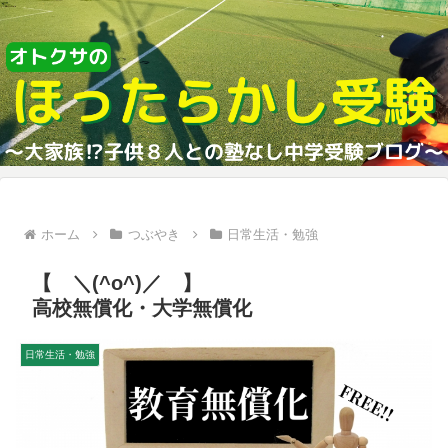
ホーム
つぶやき
日常生活・勉強
【 ＼(^o^)／ 】
高校無償化・大学無償化
日常生活・勉強