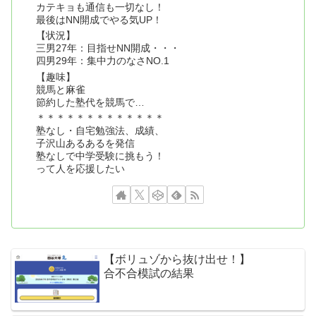
カテキョも通信も一切なし！
最後はNN開成でやる気UP！
【状況】
三男27年：目指せNN開成・・・
四男29年：集中力のなさNO.1
【趣味】
競馬と麻雀
節約した塾代を競馬で…
＊＊＊＊＊＊＊＊＊＊＊＊＊
塾なし・自宅勉強法、成績、
子沢山あるあるを発信
塾なしで中学受験に挑もう！
って人を応援したい
【ボリュゾから抜け出せ！】
合不合模試の結果