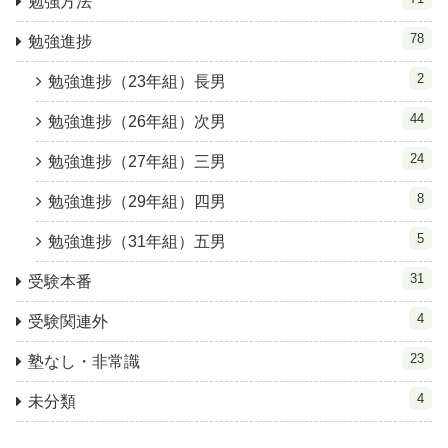
勉強方法
78
勉強進捗
2
勉強進捗（23年組）長男
44
勉強進捗（26年組）次男
24
勉強進捗（27年組）三男
8
勉強進捗（29年組）四男
5
勉強進捗（31年組）五男
31
受験本番
4
受験関連外
23
塾なし・非常識
4
未分類