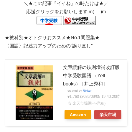
＼★この記事『イイね』の時だけは★／
応援クリックをお願いします m(_ _)m
★教科別★オトクサおススメ★No.1問題集★
〈国語〉記述力アップのための“誤り直し”
文章読解の鉄則増補改訂版
中学受験国語 （Yell
books） [ 井上秀和 ]
created by
Rinker
¥1,760
(2026/08/05 19:43:20時
点 楽天市場調べ-
詳細)
Amazon
楽天市場