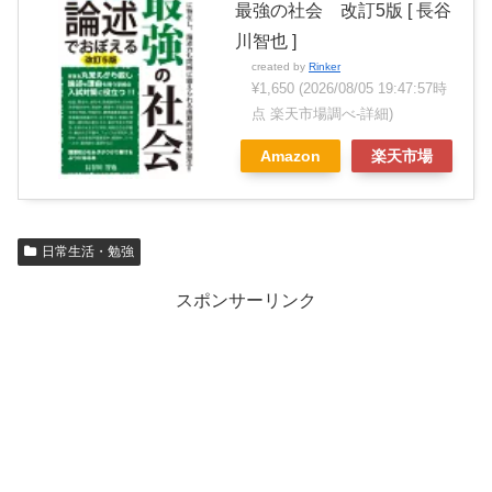
最強の社会 改訂5版 [ 長谷
川智也 ]
created by
Rinker
¥1,650
(2026/08/05 19:47:57時
点 楽天市場調べ-
詳細)
Amazon
楽天市場
日常生活・勉強
スポンサーリンク