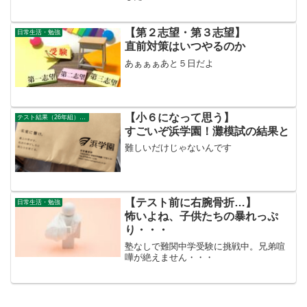
【第２志望・第３志望】
日常生活・勉強
直前対策はいつやるのか
あぁぁぁあと５日だよ
【小６になって思う】
テスト結果（26年組）次男
すごいぞ浜学園！灘模試の結果と
難しいだけじゃないんです
【テスト前に右腕骨折…】
日常生活・勉強
怖いよね、子供たちの暴れっぷ
り・・・
塾なしで難関中学受験に挑戦中。兄弟喧
嘩が絶えません・・・