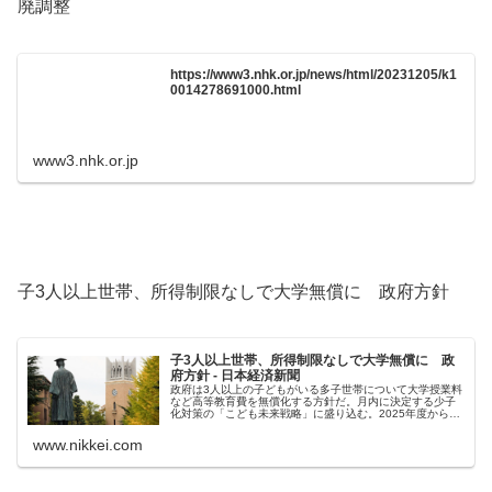
廃調整
https://www3.nhk.or.jp/news/html/20231205/k1
0014278691000.html
www3.nhk.or.jp
子3人以上世帯、所得制限なしで大学無償に 政府方針
子3人以上世帯、所得制限なしで大学無償に 政
府方針 - 日本経済新聞
政府は3人以上の子どもがいる多子世帯について大学授業料
など高等教育費を無償化する方針だ。月内に決定する少子
化対策の「こども未来戦略」に盛り込む。2025年度から始
め、所得制限は設けない。大学や短期大学、高等専門学校
などの学生が対象になる。す...
www.nikkei.com