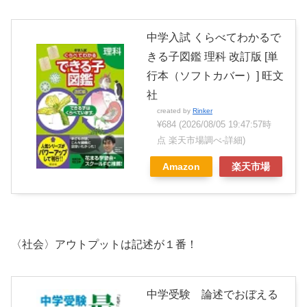
中学入試 くらべてわかるで
きる子図鑑 理科 改訂版 [単
行本（ソフトカバー）] 旺文
社
created by
Rinker
¥684
(2026/08/05 19:47:57時
点 楽天市場調べ-
詳細)
Amazon
楽天市場
〈社会〉アウトプットは記述が１番！
中学受験 論述でおぼえる