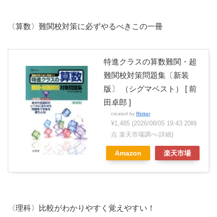
〈算数〉難関校対策に必ずやるべきこの一冊
特進クラスの算数難関・超
難関校対策問題集〔新装
版〕 （シグマベスト） [ 前
田卓郎 ]
created by
Rinker
¥1,485
(2026/08/05 19:43:20時
点 楽天市場調べ-
詳細)
Amazon
楽天市場
〈理科〉比較がわかりやすく覚えやすい！