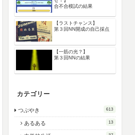
せ！】
合不合模試の結果
【ラストチャンス】
第３回NN開成の自己採点
【一筋の光？】
第３回NNの結果
カテゴリー
613
つぶやき
13
あるある