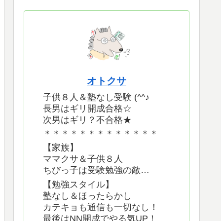
オトクサ
子供８人＆塾なし受験 (^^♪
長男はギリ開成合格☆
次男はギリ？不合格★
＊＊＊＊＊＊＊＊＊＊＊＊＊
【家族】
ママクサ＆子供８人
ちびっ子は受験勉強の敵…
【勉強スタイル】
塾なし＆ほったらかし
カテキョも通信も一切なし！
最後はNN開成でやる気UP！