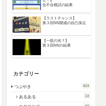
せ！】
合不合模試の結果
【ラストチャンス】
第３回NN開成の自己採点
【一筋の光？】
第３回NNの結果
カテゴリー
613
つぶやき
13
あるある