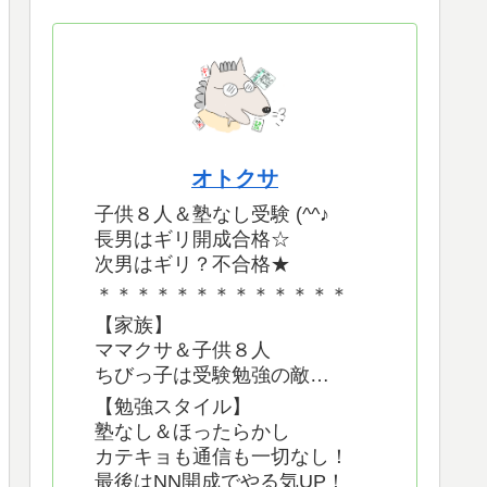
オトクサ
子供８人＆塾なし受験 (^^♪
長男はギリ開成合格☆
次男はギリ？不合格★
＊＊＊＊＊＊＊＊＊＊＊＊＊
【家族】
ママクサ＆子供８人
ちびっ子は受験勉強の敵…
【勉強スタイル】
塾なし＆ほったらかし
カテキョも通信も一切なし！
最後はNN開成でやる気UP！