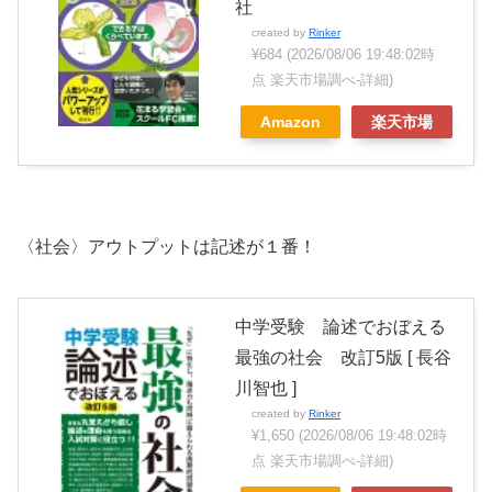
社
created by
Rinker
¥684
(2026/08/06 19:48:02時
点 楽天市場調べ-
詳細)
Amazon
楽天市場
〈社会〉アウトプットは記述が１番！
中学受験 論述でおぼえる
最強の社会 改訂5版 [ 長谷
川智也 ]
created by
Rinker
¥1,650
(2026/08/06 19:48:02時
点 楽天市場調べ-
詳細)