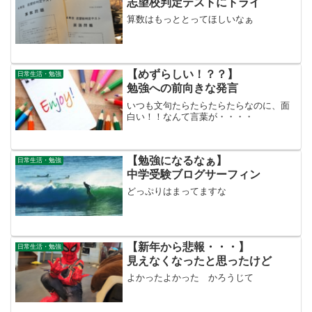
志望校判定テストにトライ
算数はもっととってほしいなぁ
【めずらしい！？？】
日常生活・勉強
勉強への前向きな発言
いつも文句たらたらたらたらなのに、面
白い！！なんて言葉が・・・・
【勉強になるなぁ】
日常生活・勉強
中学受験ブログサーフィン
どっぷりはまってますな
【新年から悲報・・・】
日常生活・勉強
見えなくなったと思ったけど
よかったよかった かろうじて