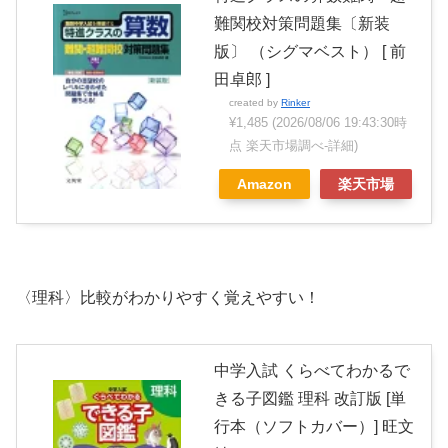
難関校対策問題集〔新装
版〕 （シグマベスト） [ 前
田卓郎 ]
created by
Rinker
¥1,485
(2026/08/06 19:43:30時
点 楽天市場調べ-
詳細)
Amazon
楽天市場
〈理科〉比較がわかりやすく覚えやすい！
中学入試 くらべてわかるで
きる子図鑑 理科 改訂版 [単
行本（ソフトカバー）] 旺文