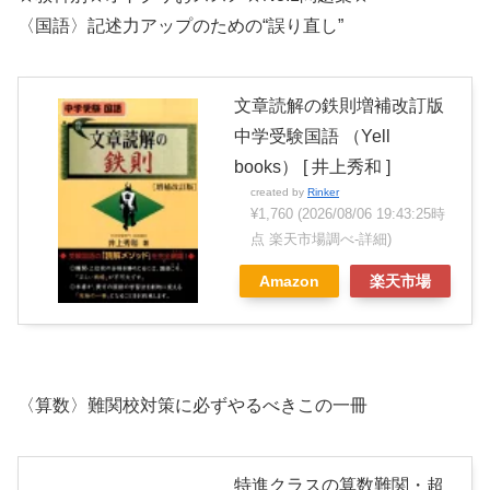
〈国語〉記述力アップのための“誤り直し”
文章読解の鉄則増補改訂版
中学受験国語 （Yell
books） [ 井上秀和 ]
created by
Rinker
¥1,760
(2026/08/06 19:43:25時
点 楽天市場調べ-
詳細)
Amazon
楽天市場
〈算数〉難関校対策に必ずやるべきこの一冊
特進クラスの算数難関・超