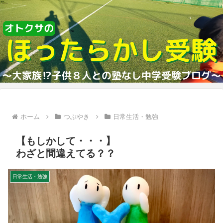
ホーム
つぶやき
日常生活・勉強
【もしかして・・・】
わざと間違えてる？？
日常生活・勉強