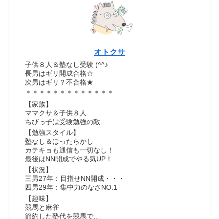
オトクサ
子供８人＆塾なし受験 (^^♪
長男はギリ開成合格☆
次男はギリ？不合格★
＊＊＊＊＊＊＊＊＊＊＊＊＊
【家族】
ママクサ＆子供８人
ちびっ子は受験勉強の敵…
【勉強スタイル】
塾なし＆ほったらかし
カテキョも通信も一切なし！
最後はNN開成でやる気UP！
【状況】
三男27年：目指せNN開成・・・
四男29年：集中力のなさNO.1
【趣味】
競馬と麻雀
節約した塾代を競馬で…