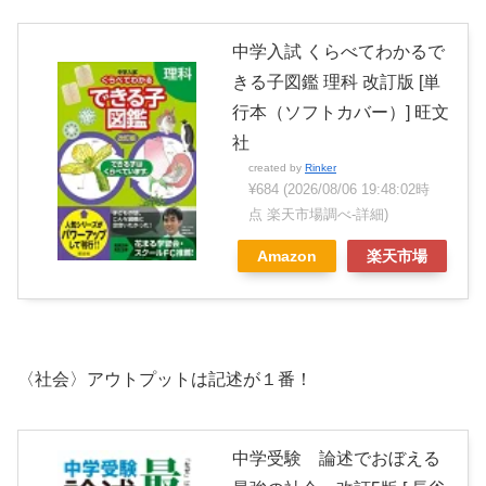
中学入試 くらべてわかるで
きる子図鑑 理科 改訂版 [単
行本（ソフトカバー）] 旺文
社
created by
Rinker
¥684
(2026/08/06 19:48:02時
点 楽天市場調べ-
詳細)
Amazon
楽天市場
〈社会〉アウトプットは記述が１番！
中学受験 論述でおぼえる