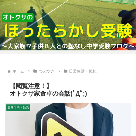
ホーム
つぶやき
日常生活・勉強
【閲覧注意！】
オトクサ家食卓の会話(ﾟДﾟ;)
日常生活・勉強