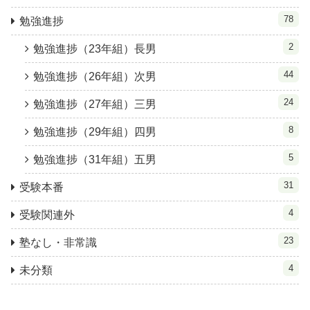
78
勉強進捗
2
勉強進捗（23年組）長男
44
勉強進捗（26年組）次男
24
勉強進捗（27年組）三男
8
勉強進捗（29年組）四男
5
勉強進捗（31年組）五男
31
受験本番
4
受験関連外
23
塾なし・非常識
4
未分類