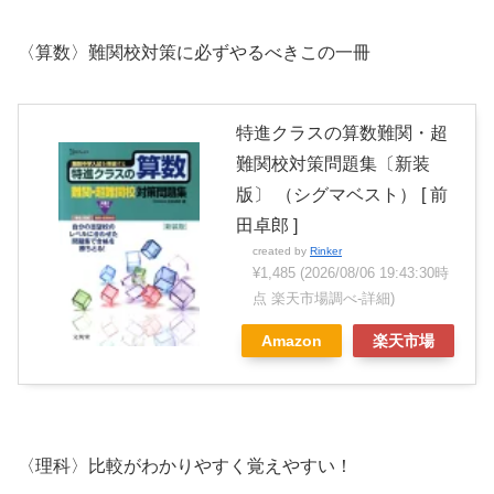
〈算数〉難関校対策に必ずやるべきこの一冊
特進クラスの算数難関・超
難関校対策問題集〔新装
版〕 （シグマベスト） [ 前
田卓郎 ]
created by
Rinker
¥1,485
(2026/08/06 19:43:30時
点 楽天市場調べ-
詳細)
Amazon
楽天市場
〈理科〉比較がわかりやすく覚えやすい！