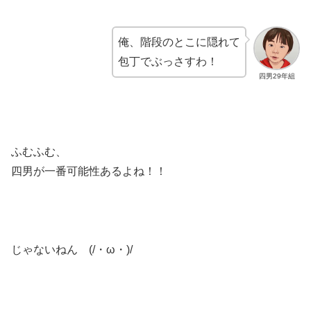
俺、階段のとこに隠れて
包丁でぶっさすわ！
四男29年組
ふむふむ、
四男が一番可能性あるよね！！
じゃないねん (/・ω・)/