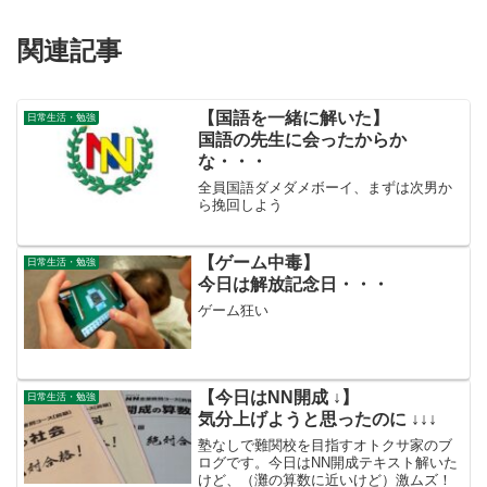
関連記事
【国語を一緒に解いた】
日常生活・勉強
国語の先生に会ったからか
な・・・
全員国語ダメダメボーイ、まずは次男か
ら挽回しよう
【ゲーム中毒】
日常生活・勉強
今日は解放記念日・・・
ゲーム狂い
【今日はNN開成 ↓】
日常生活・勉強
気分上げようと思ったのに ↓↓↓
塾なしで難関校を目指すオトクサ家のブ
ログです。今日はNN開成テキスト解いた
けど、（灘の算数に近いけど）激ムズ！