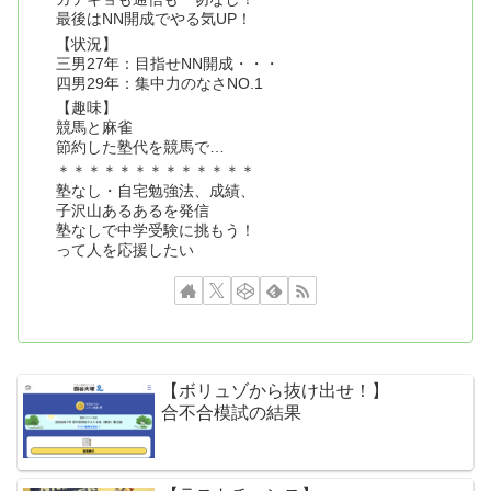
最後はNN開成でやる気UP！
【状況】
三男27年：目指せNN開成・・・
四男29年：集中力のなさNO.1
【趣味】
競馬と麻雀
節約した塾代を競馬で…
＊＊＊＊＊＊＊＊＊＊＊＊＊
塾なし・自宅勉強法、成績、
子沢山あるあるを発信
塾なしで中学受験に挑もう！
って人を応援したい
【ボリュゾから抜け出せ！】
合不合模試の結果