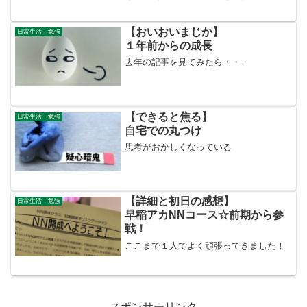
【おいおいまじか】
日常生活・勉強
１年前からの成長
去年の記事を見てみたら・・・
【できると焦る】
日常生活・勉強
自宅での丸つけ
思考がおかしくなっている
【詳細と初日の感想】
日常生活・勉強
早稲アカNNコース☆前期から参
戦！
ここまで１人でよく頑張ってきました！
スポンサーリンク