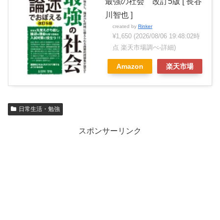
最強の社会 改訂5版 [ 長谷
川智也 ]
created by
Rinker
¥1,650
(2026/08/06 19:48:02時
点 楽天市場調べ-
詳細)
Amazon
楽天市場
日常生活・勉強
スポンサーリンク