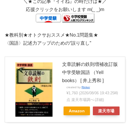
＼★この記事『イイね』の時だけは★／
応援クリックをお願いします m(_ _)m
★教科別★オトクサおススメ★No.1問題集★
〈国語〉記述力アップのための“誤り直し”
文章読解の鉄則増補改訂版
中学受験国語 （Yell
books） [ 井上秀和 ]
created by
Rinker
¥1,760
(2026/08/06 19:43:25時
点 楽天市場調べ-
詳細)
Amazon
楽天市場