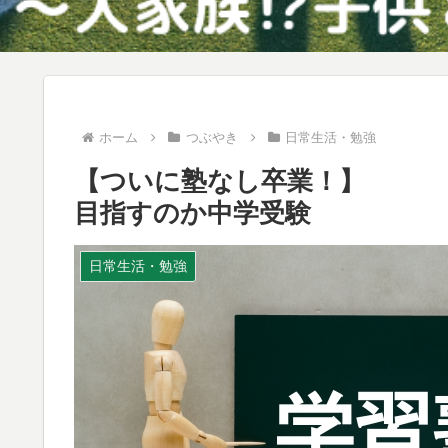
ホーム
つぶやき
日常生活・勉強
【ついに塾なし卒業！】
目指すのか中学受験
日常生活・勉強