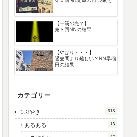
第３回NN開成の自己採点
【一筋の光？】
第３回NNの結果
【やはり・・・】
過去問より難しい？NN早稲
田の結果
カテゴリー
613
つぶやき
13
あるある