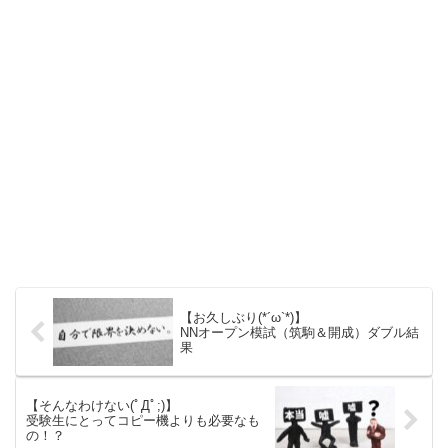
【お久しぶり(*´ω`*)】
NNオープン模試（筑駒＆開成）ダブル結
果
【そんなわけない(ﾟДﾟ;)】
受験生にとってコピー機よりも必要なも
の！？