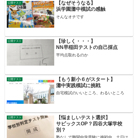
【なぜそうなる】
公開テスト
浜学園灘中模試の感触
そんなオチです
【珍しく・・・】
公開テスト
NN早稲田テストの自己採点
平均点取れるのか
【もう新小６がスタート】
公開テスト
灘中実践模試に挑戦
自宅模試のいいところ、わるいところ
【悩ましいテスト選択】
公開テスト
サピックスOP？四谷大塚学校
別？
塾なしで難関中学受験に挑戦中。土日は