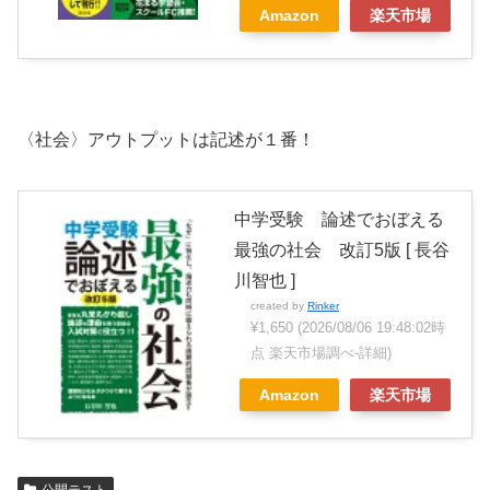
Amazon
楽天市場
〈社会〉アウトプットは記述が１番！
中学受験 論述でおぼえる
最強の社会 改訂5版 [ 長谷
川智也 ]
created by
Rinker
¥1,650
(2026/08/06 19:48:02時
点 楽天市場調べ-
詳細)
Amazon
楽天市場