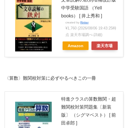
中学受験国語 （Yell
books） [ 井上秀和 ]
created by
Rinker
¥1,760
(2026/08/06 19:43:25時
点 楽天市場調べ-
詳細)
Amazon
楽天市場
〈算数〉難関校対策に必ずやるべきこの一冊
特進クラスの算数難関・超
難関校対策問題集〔新装
版〕 （シグマベスト） [ 前
田卓郎 ]