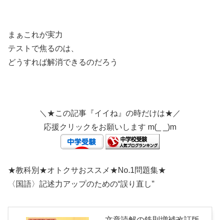
まぁこれが実力
テストで焦るのは、
どうすれば解消できるのだろう
＼★この記事『イイね』の時だけは★／
応援クリックをお願いします m(_ _)m
★教科別★オトクサおススメ★No.1問題集★
〈国語〉記述力アップのための“誤り直し”
文章読解の鉄則増補改訂版