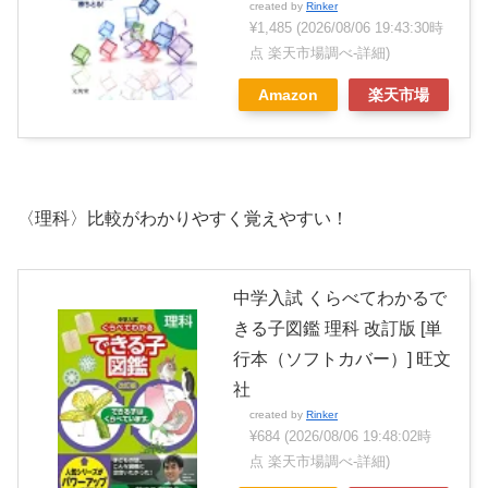
created by
Rinker
¥1,485
(2026/08/06 19:43:30時
点 楽天市場調べ-
詳細)
Amazon
楽天市場
〈理科〉比較がわかりやすく覚えやすい！
中学入試 くらべてわかるで
きる子図鑑 理科 改訂版 [単
行本（ソフトカバー）] 旺文
社
created by
Rinker
¥684
(2026/08/06 19:48:02時
点 楽天市場調べ-
詳細)