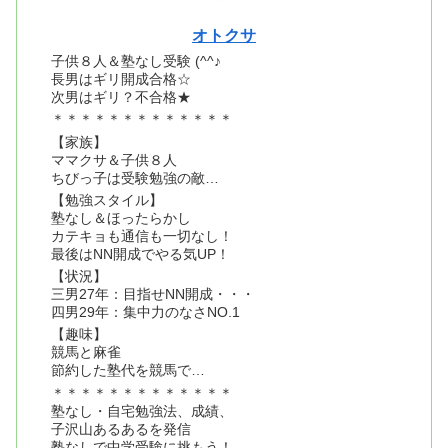
オトクサ
子供８人＆塾なし受験 (^^♪
長男はギリ開成合格☆
次男はギリ？不合格★
＊＊＊＊＊＊＊＊＊＊＊＊＊
【家族】
ママクサ＆子供８人
ちびっ子は受験勉強の敵…
【勉強スタイル】
塾なし＆ほったらかし
カテキョも通信も一切なし！
最後はNN開成でやる気UP！
【状況】
三男27年：目指せNN開成・・・
四男29年：集中力のなさNO.1
【趣味】
競馬と麻雀
節約した塾代を競馬で…
＊＊＊＊＊＊＊＊＊＊＊＊＊
塾なし・自宅勉強法、成績、
子沢山あるあるを発信
塾なしで中学受験に挑もう！