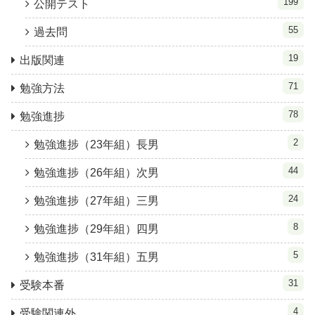
199
公開テスト
55
過去問
19
出版関連
71
勉強方法
78
勉強進捗
2
勉強進捗（23年組）長男
44
勉強進捗（26年組）次男
24
勉強進捗（27年組）三男
8
勉強進捗（29年組）四男
5
勉強進捗（31年組）五男
31
受験本番
4
受験関連外