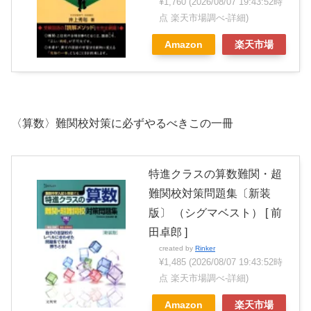
¥1,760
(2026/08/07 19:43:52時
点 楽天市場調べ-
詳細)
Amazon
楽天市場
〈算数〉難関校対策に必ずやるべきこの一冊
特進クラスの算数難関・超
難関校対策問題集〔新装
版〕 （シグマベスト） [ 前
田卓郎 ]
created by
Rinker
¥1,485
(2026/08/07 19:43:52時
点 楽天市場調べ-
詳細)
Amazon
楽天市場