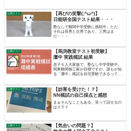
【再びの笑撃(;^ω^)】
公開テスト
日能研全国テスト結果・・・
塾なしで難関中学受験に挑戦中。ただ、
それは長男と次男であり、三男はま
だ・・・
【馬渕教室テスト初受験】
公開テスト
灘中 実践模試 結果
息子６人大家族で、塾なし中学受験中。
関東難関御三家が目標ですが、誰もが知
る「灘中」模試を自宅受験できるってこ
とで挑戦！テスト結果や自宅受験の大変
さを報告・・・
【妨害を受けた！？】
公開テスト
NN模試の自己採点と感想
まぁそんなこともある、笑って話せるの
はエライ
【気合いの問題？】
公開テスト