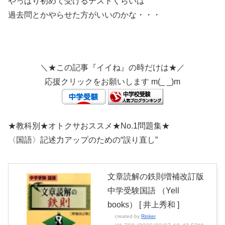
やっぱり初めて受けるテストくらいは
過去問とかやらせた方がいいのかな・・・
＼★この記事『イイね』の時だけは★／
応援クリックをお願いします m(_ _)m
★教科別★オトクサおススメ★No.1問題集★
〈国語〉記述力アップのための“誤り直し”
文章読解の鉄則増補改訂版
中学受験国語 （Yell
books） [ 井上秀和 ]
created by
Rinker