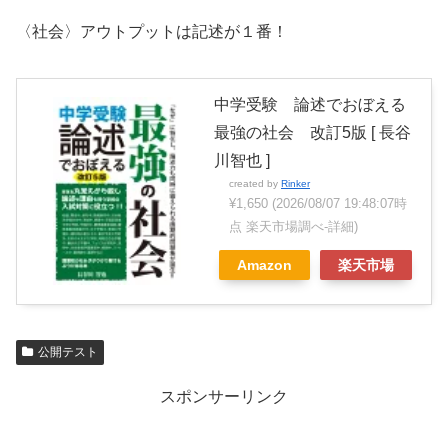
〈社会〉アウトプットは記述が１番！
中学受験 論述でおぼえる
最強の社会 改訂5版 [ 長谷
川智也 ]
created by
Rinker
¥1,650
(2026/08/07 19:48:07時
点 楽天市場調べ-
詳細)
Amazon
楽天市場
公開テスト
スポンサーリンク