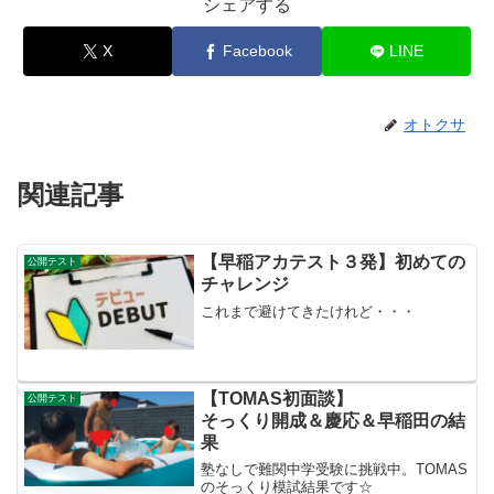
シェアする
X
Facebook
LINE
オトクサ
関連記事
【早稲アカテスト３発】初めての
公開テスト
チャレンジ
これまで避けてきたけれど・・・
【TOMAS初面談】
公開テスト
そっくり開成＆慶応＆早稲田の結
果
塾なしで難関中学受験に挑戦中。TOMAS
のそっくり模試結果です☆