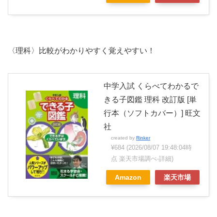
〈理科〉比較がわかりやすく覚えやすい！
中学入試 くらべてわかるで
きる子図鑑 理科 改訂版 [単
行本（ソフトカバー）] 旺文
社
created by
Rinker
¥684
(2026/08/07 19:48:04時
点 楽天市場調べ-
詳細)
Amazon
楽天市場