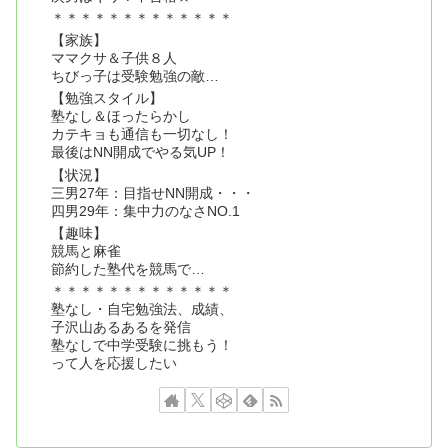
＊＊＊＊＊＊＊＊＊＊＊＊＊
【家族】
ママクサ＆子供８人
ちびっ子は受験勉強の敵…
【勉強スタイル】
塾なし＆ほったらかし
カテキョも通信も一切なし！
最後はNN開成でやる気UP！
【状況】
三男27年：目指せNN開成・・・
四男29年：集中力のなさNO.1
【趣味】
競馬と麻雀
節約した塾代を競馬で…
＊＊＊＊＊＊＊＊＊＊＊＊＊
塾なし・自宅勉強法、成績、
子沢山あるあるを発信
塾なしで中学受験に挑もう！
って人を応援したい