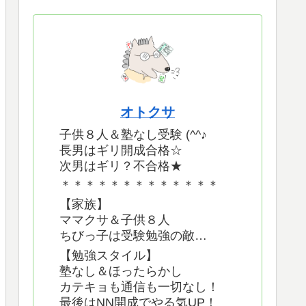
オトクサ
子供８人＆塾なし受験 (^^♪
長男はギリ開成合格☆
次男はギリ？不合格★
＊＊＊＊＊＊＊＊＊＊＊＊＊
【家族】
ママクサ＆子供８人
ちびっ子は受験勉強の敵…
【勉強スタイル】
塾なし＆ほったらかし
カテキョも通信も一切なし！
最後はNN開成でやる気UP！