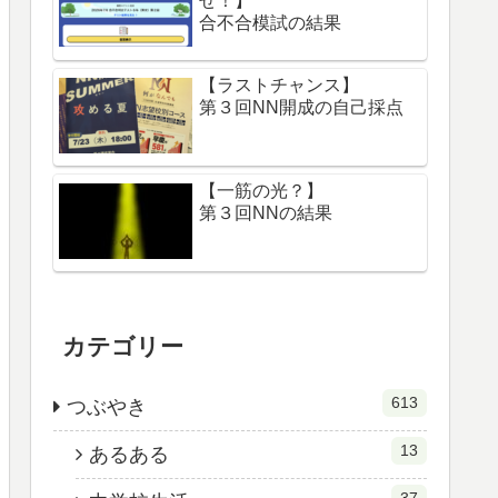
せ！】
合不合模試の結果
【ラストチャンス】
第３回NN開成の自己採点
【一筋の光？】
第３回NNの結果
カテゴリー
613
つぶやき
13
あるある