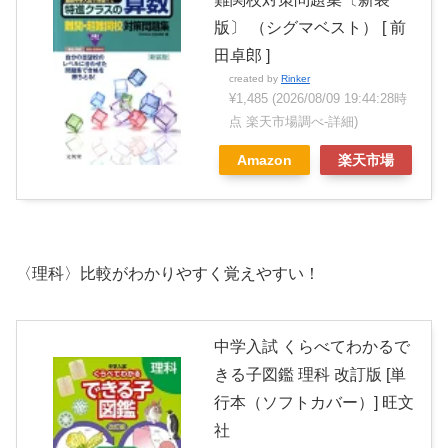
版〕 （シグマベスト） [ 前
田卓郎 ]
created by
Rinker
¥1,485
(2026/08/09 19:44:28時
点 楽天市場調べ-
詳細)
Amazon
楽天市場
〈理科〉比較がわかりやすく覚えやすい！
中学入試 くらべてわかるで
きる子図鑑 理科 改訂版 [単
行本（ソフトカバー）] 旺文
社