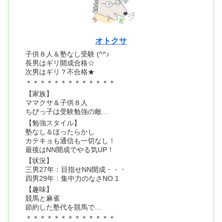
オトクサ
子供８人＆塾なし受験 (^^♪
長男はギリ開成合格☆
次男はギリ？不合格★
＊＊＊＊＊＊＊＊＊＊＊＊＊
【家族】
ママクサ＆子供８人
ちびっ子は受験勉強の敵…
【勉強スタイル】
塾なし＆ほったらかし
カテキョも通信も一切なし！
最後はNN開成でやる気UP！
【状況】
三男27年：目指せNN開成・・・
四男29年：集中力のなさNO.1
【趣味】
競馬と麻雀
節約した塾代を競馬で…
＊＊＊＊＊＊＊＊＊＊＊＊＊