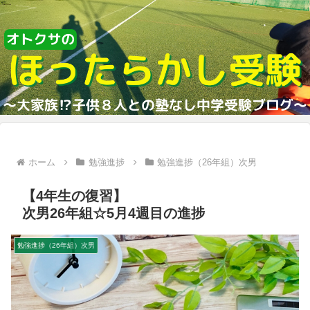
ホーム
勉強進捗
勉強進捗（26年組）次男
【4年生の復習】
次男26年組☆5月4週目の進捗
勉強進捗（26年組）次男