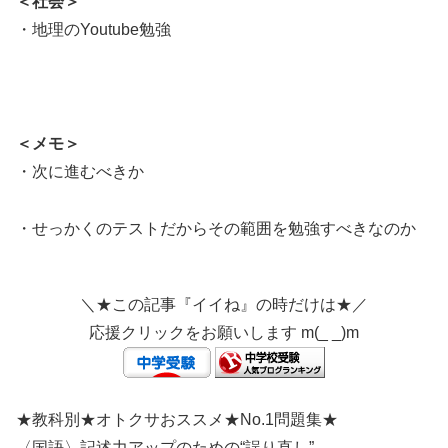
＜社会＞
・地理のYoutube勉強
＜メモ＞
・次に進むべきか
・せっかくのテストだからその範囲を勉強すべきなのか
＼★この記事『イイね』の時だけは★／
応援クリックをお願いします m(_ _)m
★教科別★オトクサおススメ★No.1問題集★
〈国語〉記述力アップのための“誤り直し”