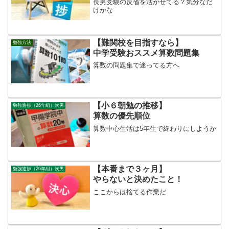
長男受験の反省を活かせてる？気分なだ
けかな
【難関校を目指すなら】
勉強方法
中学受験おススメ算数問題集
算数の問題集で迷ってる方へ
【小６朝勉の推移】
勉強進捗（26年組）次男
算数の優先順位
算数中心生活は5年生で終わりにしようか
【本番まで３ヶ月】
勉強進捗（26年組）次男
やらないと決めたこと！
ここからは捨てる作業だ