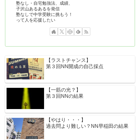
塾なし・自宅勉強法、成績、
子沢山あるあるを発信
塾なしで中学受験に挑もう！
って人を応援したい
【ラストチャンス】
第３回NN開成の自己採点
【一筋の光？】
第３回NNの結果
【やはり・・・】
過去問より難しい？NN早稲田の結果