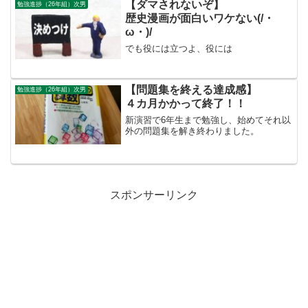
【ダマされないぞ】
勉強進捗（26年組）次男
歴史漫画が面白いワケない(/・
ω・)/
でも役には立つよ、役には
【問題集を終える達成感】
勉強進捗（26年組）次男
４カ月かかって終了！！
新演習で6年生まで勉強し、始めてそれ以
外の問題集を解き終わりました。
スポンサーリンク