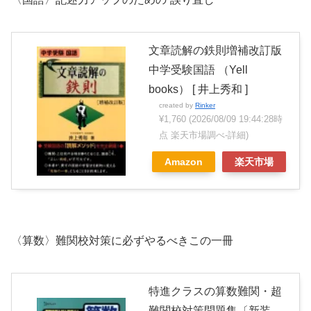
文章読解の鉄則増補改訂版
中学受験国語 （Yell
books） [ 井上秀和 ]
created by
Rinker
¥1,760
(2026/08/09 19:44:28時
点 楽天市場調べ-
詳細)
Amazon
楽天市場
〈算数〉難関校対策に必ずやるべきこの一冊
特進クラスの算数難関・超
難関校対策問題集〔新装