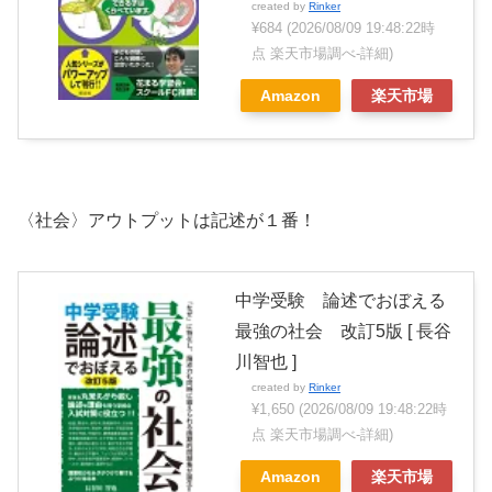
created by
Rinker
¥684
(2026/08/09 19:48:22時
点 楽天市場調べ-
詳細)
Amazon
楽天市場
〈社会〉アウトプットは記述が１番！
中学受験 論述でおぼえる
最強の社会 改訂5版 [ 長谷
川智也 ]
created by
Rinker
¥1,650
(2026/08/09 19:48:22時
点 楽天市場調べ-
詳細)
Amazon
楽天市場