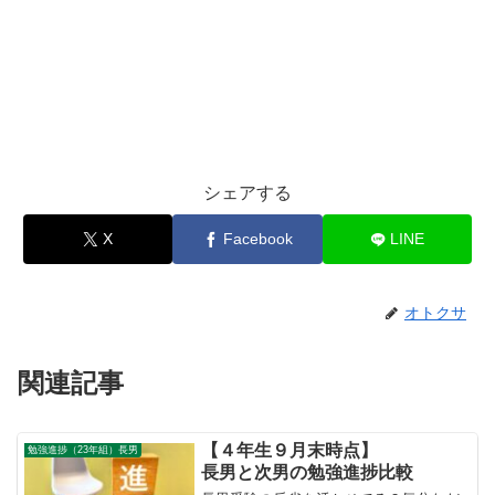
シェアする
X
Facebook
LINE
オトクサ
関連記事
【４年生９月末時点】
勉強進捗（23年組）長男
長男と次男の勉強進捗比較