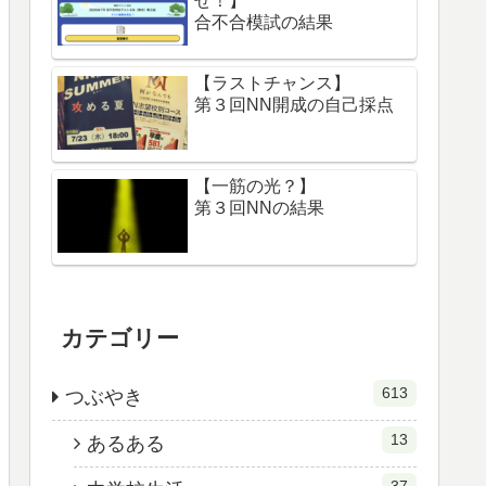
せ！】
合不合模試の結果
【ラストチャンス】
第３回NN開成の自己採点
【一筋の光？】
第３回NNの結果
カテゴリー
613
つぶやき
13
あるある