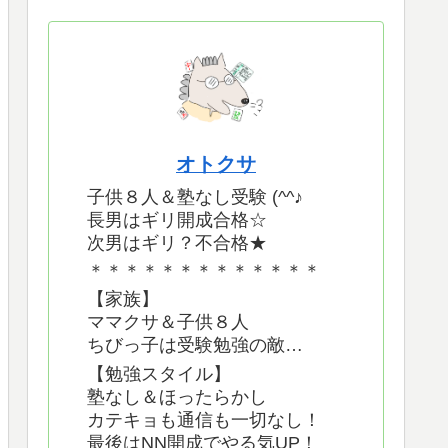
オトクサ
子供８人＆塾なし受験 (^^♪
長男はギリ開成合格☆
次男はギリ？不合格★
＊＊＊＊＊＊＊＊＊＊＊＊＊
【家族】
ママクサ＆子供８人
ちびっ子は受験勉強の敵…
【勉強スタイル】
塾なし＆ほったらかし
カテキョも通信も一切なし！
最後はNN開成でやる気UP！