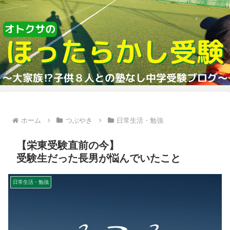
ホーム
つぶやき
日常生活・勉強
【栄東受験直前の今】
受験生だった長男が悩んでいたこと
日常生活・勉強