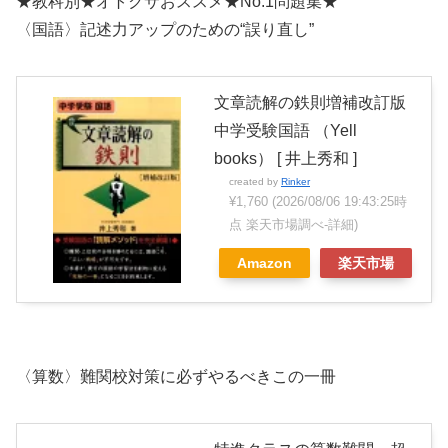
★教科別★オトクサおススメ★No.1問題集★
〈国語〉記述力アップのための“誤り直し”
文章読解の鉄則増補改訂版
中学受験国語 （Yell
books） [ 井上秀和 ]
created by
Rinker
¥1,760
(2026/08/06 19:43:25時
点 楽天市場調べ-
詳細)
Amazon
楽天市場
〈算数〉難関校対策に必ずやるべきこの一冊