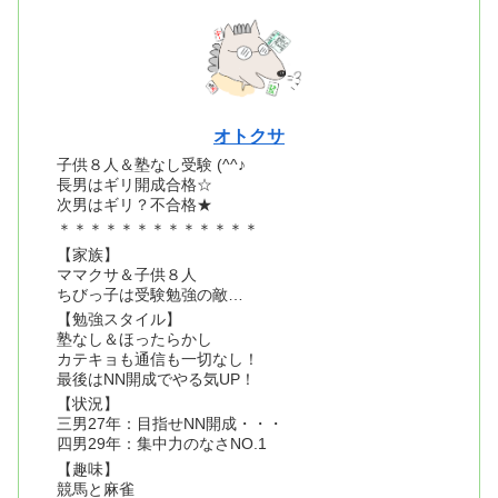
オトクサ
子供８人＆塾なし受験 (^^♪
長男はギリ開成合格☆
次男はギリ？不合格★
＊＊＊＊＊＊＊＊＊＊＊＊＊
【家族】
ママクサ＆子供８人
ちびっ子は受験勉強の敵…
【勉強スタイル】
塾なし＆ほったらかし
カテキョも通信も一切なし！
最後はNN開成でやる気UP！
【状況】
三男27年：目指せNN開成・・・
四男29年：集中力のなさNO.1
【趣味】
競馬と麻雀