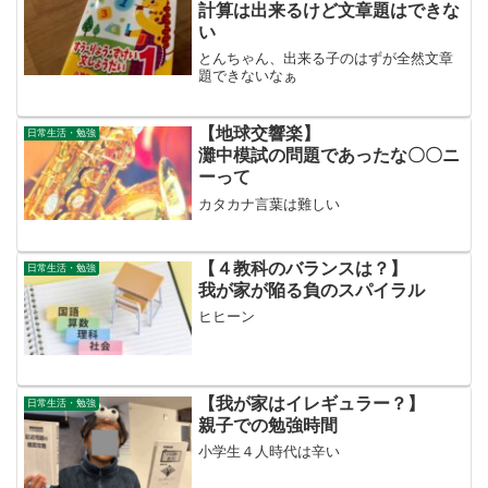
計算は出来るけど文章題はできな
い
とんちゃん、出来る子のはずが全然文章
題できないなぁ
【地球交響楽】
日常生活・勉強
灘中模試の問題であったな〇〇ニ
ーって
カタカナ言葉は難しい
【４教科のバランスは？】
日常生活・勉強
我が家が陥る負のスパイラル
ヒヒーン
【我が家はイレギュラー？】
日常生活・勉強
親子での勉強時間
小学生４人時代は辛い