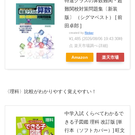
特進クラスの算数難関・超
難関校対策問題集〔新装
版〕 （シグマベスト） [ 前
田卓郎 ]
created by
Rinker
¥1,485
(2026/08/06 19:43:30時
点 楽天市場調べ-
詳細)
Amazon
楽天市場
〈理科〉比較がわかりやすく覚えやすい！
中学入試 くらべてわかるで
きる子図鑑 理科 改訂版 [単
行本（ソフトカバー）] 旺文