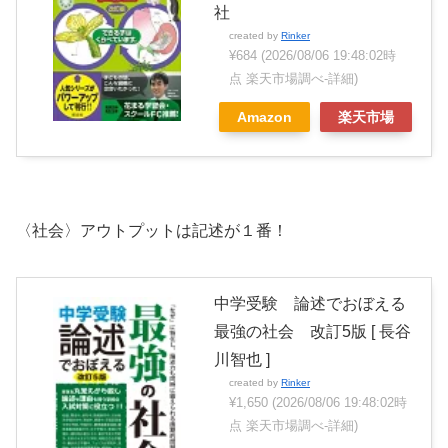
社
created by
Rinker
¥684
(2026/08/06 19:48:02時
点 楽天市場調べ-
詳細)
Amazon
楽天市場
〈社会〉アウトプットは記述が１番！
中学受験 論述でおぼえる
最強の社会 改訂5版 [ 長谷
川智也 ]
created by
Rinker
¥1,650
(2026/08/06 19:48:02時
点 楽天市場調べ-
詳細)