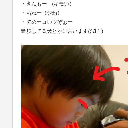
・きんもー (キモい）
・ちねー（シね）
・てめーコ〇ツぞぉー
散歩してる犬とかに言います(;´Д｀)