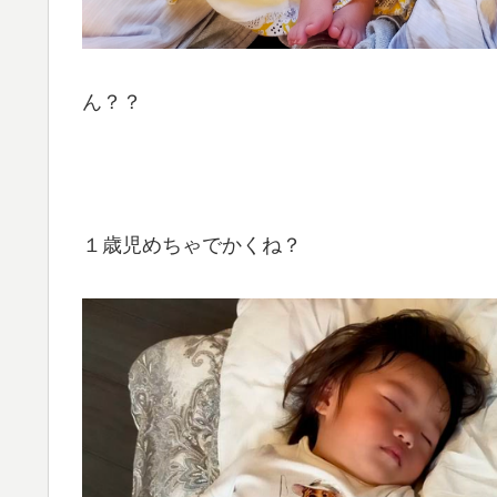
ん？？
１歳児めちゃでかくね？