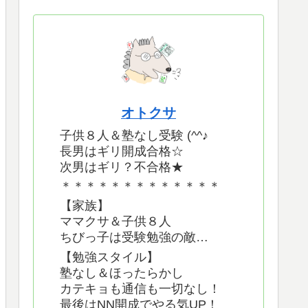
オトクサ
子供８人＆塾なし受験 (^^♪
長男はギリ開成合格☆
次男はギリ？不合格★
＊＊＊＊＊＊＊＊＊＊＊＊＊
【家族】
ママクサ＆子供８人
ちびっ子は受験勉強の敵…
【勉強スタイル】
塾なし＆ほったらかし
カテキョも通信も一切なし！
最後はNN開成でやる気UP！