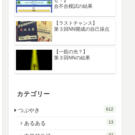
せ！】
合不合模試の結果
【ラストチャンス】
第３回NN開成の自己採点
【一筋の光？】
第３回NNの結果
カテゴリー
612
つぶやき
13
あるある