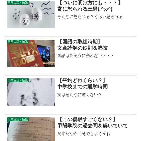
【ついに明け方にも・・・】
日常生活・勉強
常に怒られる三男(;^ω^)
そんなに怒られる？くらい怒られる
【国語の取組時期】
日常生活・勉強
文章読解の鉄則＆塾技
国語は偉そうに語れない・・・
【平均どれくらい？】
日常生活・勉強
中学校までの通学時間
実はそんなに遠くない？
【この偶然すごくない？】
日常生活・勉強
甲陽学院の過去問を解いていて
兄弟だからこそでしょうかね