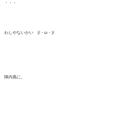
・・・
わしやないかい (/・ω・)/
陣内風に。