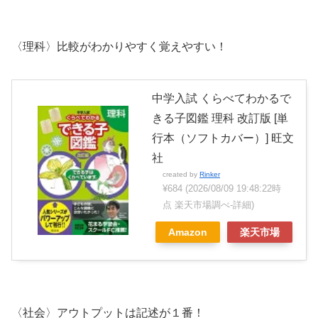
〈理科〉比較がわかりやすく覚えやすい！
中学入試 くらべてわかるで
きる子図鑑 理科 改訂版 [単
行本（ソフトカバー）] 旺文
社
created by
Rinker
¥684
(2026/08/09 19:48:22時
点 楽天市場調べ-
詳細)
Amazon
楽天市場
〈社会〉アウトプットは記述が１番！