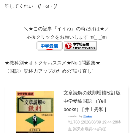
許してくれい (/・ω・)/
＼★この記事『イイね』の時だけは★／
応援クリックをお願いします m(_ _)m
★教科別★オトクサおススメ★No.1問題集★
〈国語〉記述力アップのための“誤り直し”
文章読解の鉄則増補改訂版
中学受験国語 （Yell
books） [ 井上秀和 ]
created by
Rinker
¥1,760
(2026/08/09 19:44:28時
点 楽天市場調べ-
詳細)