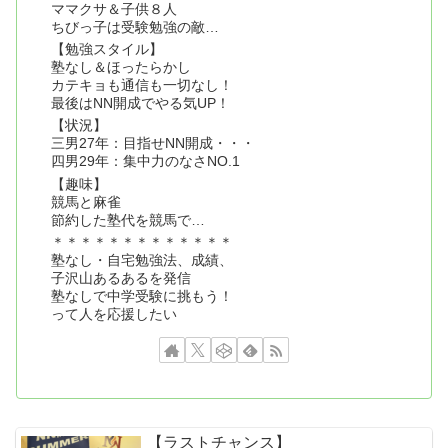
ママクサ＆子供８人
ちびっ子は受験勉強の敵…
【勉強スタイル】
塾なし＆ほったらかし
カテキョも通信も一切なし！
最後はNN開成でやる気UP！
【状況】
三男27年：目指せNN開成・・・
四男29年：集中力のなさNO.1
【趣味】
競馬と麻雀
節約した塾代を競馬で…
＊＊＊＊＊＊＊＊＊＊＊＊＊
塾なし・自宅勉強法、成績、
子沢山あるあるを発信
塾なしで中学受験に挑もう！
って人を応援したい
【ラストチャンス】