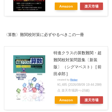
Amazon
楽天市場
〈算数〉難関校対策に必ずやるべきこの一冊
特進クラスの算数難関・超
難関校対策問題集〔新装
版〕 （シグマベスト） [ 前
田卓郎 ]
created by
Rinker
¥1,485
(2026/08/09 19:44:28時
点 楽天市場調べ-
詳細)
Amazon
楽天市場