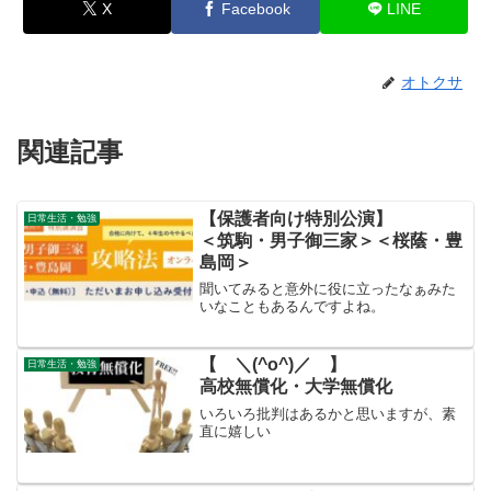
X
Facebook
LINE
オトクサ
関連記事
【保護者向け特別公演】
日常生活・勉強
＜筑駒・男子御三家＞＜桜蔭・豊
島岡＞
聞いてみると意外に役に立ったなぁみた
いなこともあるんですよね。
【 ＼(^o^)／ 】
日常生活・勉強
高校無償化・大学無償化
いろいろ批判はあるかと思いますが、素
直に嬉しい