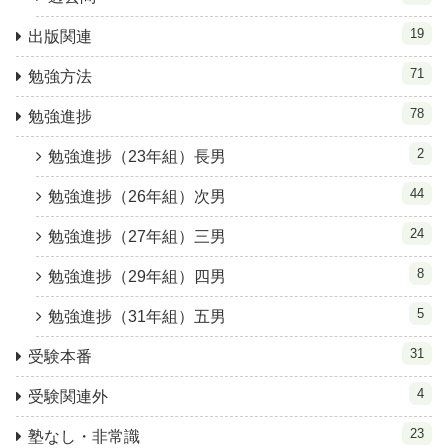
19
出版関連
71
勉強方法
78
勉強進捗
2
勉強進捗（23年組）長男
44
勉強進捗（26年組）次男
24
勉強進捗（27年組）三男
8
勉強進捗（29年組）四男
5
勉強進捗（31年組）五男
31
受験本番
4
受験関連外
23
塾なし・非常識