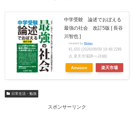
中学受験 論述でおぼえる
最強の社会 改訂5版 [ 長谷
川智也 ]
created by
Rinker
¥1,650
(2026/08/09 19:48:22時
点 楽天市場調べ-
詳細)
Amazon
楽天市場
日常生活・勉強
スポンサーリンク