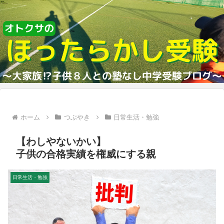
ホーム
つぶやき
日常生活・勉強
【わしやないかい】
子供の合格実績を権威にする親
日常生活・勉強