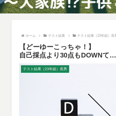
ホーム
テスト結果
テスト結果（23年組）長
【どーゆーこっちゃ！】
自己採点より30点もDOWNて
テスト結果（23年組）長男