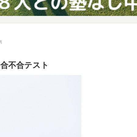
男
…合不合テスト