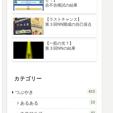
せ！】
合不合模試の結果
【ラストチャンス】
第３回NN開成の自己採点
【一筋の光？】
第３回NNの結果
カテゴリー
613
つぶやき
13
あるある