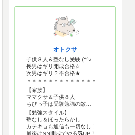
オトクサ
子供８人＆塾なし受験 (^^♪
長男はギリ開成合格☆
次男はギリ？不合格★
＊＊＊＊＊＊＊＊＊＊＊＊＊
【家族】
ママクサ＆子供８人
ちびっ子は受験勉強の敵…
【勉強スタイル】
塾なし＆ほったらかし
カテキョも通信も一切なし！
最後はNN開成でやる気UP！