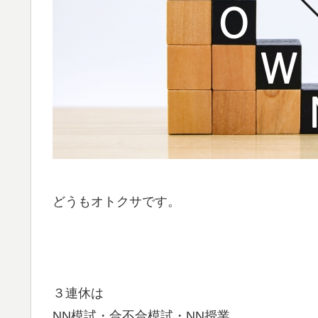
どうもオトクサです。
３連休は
NN模試・合不合模試・NN授業