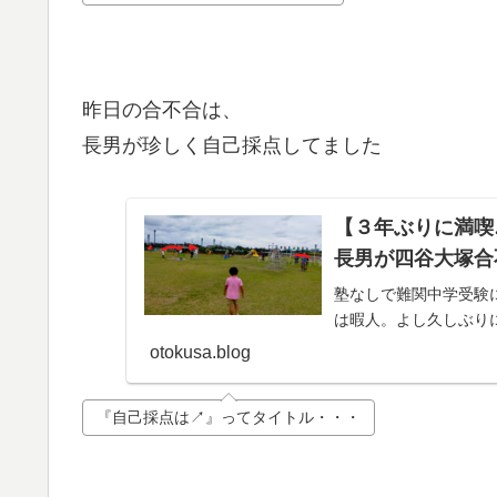
昨日の合不合は、
長男が珍しく自己採点してました
【３年ぶりに満喫
長男が四谷大塚合
塾なしで難関中学受験
は暇人。よし久しぶり
otokusa.blog
『自己採点は↗』ってタイトル・・・