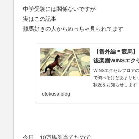
中学受験には関係ないですが
実はこの記事
競馬好きの人からめっちゃ見られてます
【番外編＊競馬】
後楽園WINSエ
WINSエクセルフロ
で調べるけどあまりヒッ
状況をお知らせします
otokusa.blog
今日、10万馬券当てたので