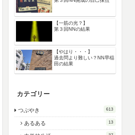
第３回NN開成の自己採点
【一筋の光？】
第３回NNの結果
【やはり・・・】
過去問より難しい？NN早稲
田の結果
カテゴリー
613
つぶやき
13
あるある