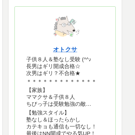
オトクサ
子供８人＆塾なし受験 (^^♪
長男はギリ開成合格☆
次男はギリ？不合格★
＊＊＊＊＊＊＊＊＊＊＊＊＊
【家族】
ママクサ＆子供８人
ちびっ子は受験勉強の敵…
【勉強スタイル】
塾なし＆ほったらかし
カテキョも通信も一切なし！
最後はNN開成でやる気UP！