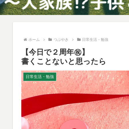
ホーム
つぶやき
日常生活・勉強
【今日で２周年㊗】
書くことないと思ったら
日常生活・勉強