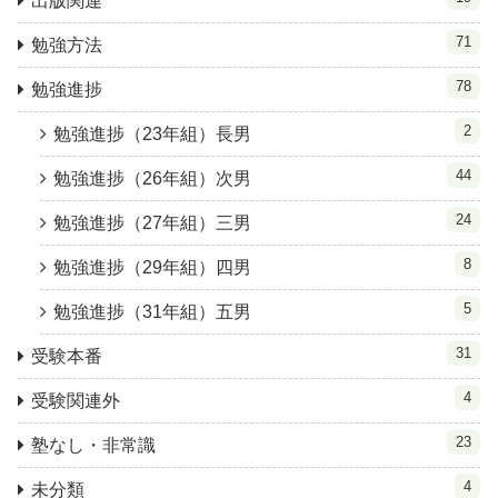
出版関連
71
勉強方法
78
勉強進捗
2
勉強進捗（23年組）長男
44
勉強進捗（26年組）次男
24
勉強進捗（27年組）三男
8
勉強進捗（29年組）四男
5
勉強進捗（31年組）五男
31
受験本番
4
受験関連外
23
塾なし・非常識
4
未分類