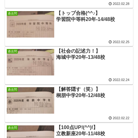
2022.02.28
【トップ合格(^^♪】
過去問
学習院中等科20年-14/48校
2022.02.25
【社会の記述力！】
過去問
海城中学20年-13/48校
2022.02.24
【解答隠す（笑）】
過去問
桐朋中学20年-12/48校
2022.02.22
【100点UP!(^^)!】
過去問
立教新座20年-11/48校