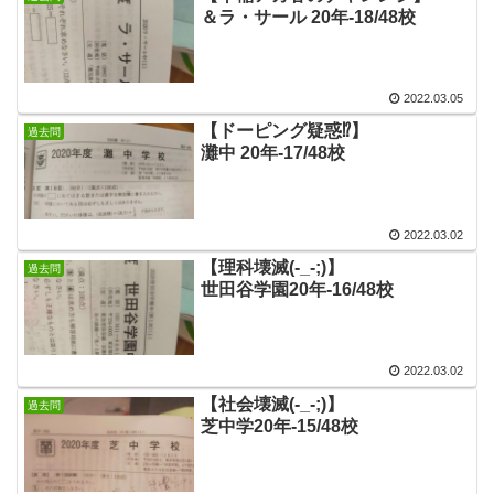
＆ラ・サール 20年-18/48校
2022.03.05
【ドーピング疑惑⁉】
過去問
灘中 20年-17/48校
2022.03.02
【理科壊滅(-_-;)】
過去問
世田谷学園20年-16/48校
2022.03.02
【社会壊滅(-_-;)】
過去問
芝中学20年-15/48校