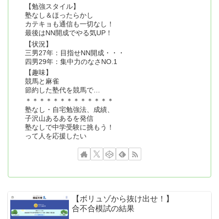
【勉強スタイル】
塾なし＆ほったらかし
カテキョも通信も一切なし！
最後はNN開成でやる気UP！
【状況】
三男27年：目指せNN開成・・・
四男29年：集中力のなさNO.1
【趣味】
競馬と麻雀
節約した塾代を競馬で…
＊＊＊＊＊＊＊＊＊＊＊＊＊
塾なし・自宅勉強法、成績、
子沢山あるあるを発信
塾なしで中学受験に挑もう！
って人を応援したい
【ボリュゾから抜け出せ！】
合不合模試の結果