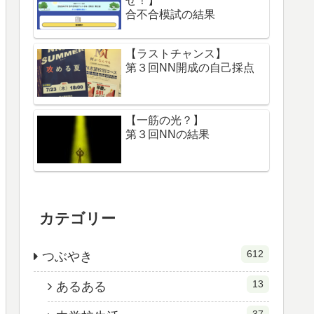
せ！】
合不合模試の結果
【ラストチャンス】
第３回NN開成の自己採点
【一筋の光？】
第３回NNの結果
カテゴリー
612
つぶやき
13
あるある