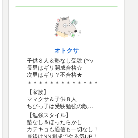
オトクサ
子供８人＆塾なし受験 (^^♪
長男はギリ開成合格☆
次男はギリ？不合格★
＊＊＊＊＊＊＊＊＊＊＊＊＊
【家族】
ママクサ＆子供８人
ちびっ子は受験勉強の敵…
【勉強スタイル】
塾なし＆ほったらかし
カテキョも通信も一切なし！
最後はNN開成でやる気UP！