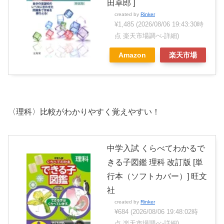
田卓郎 ]
created by
Rinker
¥1,485
(2026/08/06 19:43:30時
点 楽天市場調べ-
詳細)
Amazon
楽天市場
〈理科〉比較がわかりやすく覚えやすい！
中学入試 くらべてわかるで
きる子図鑑 理科 改訂版 [単
行本（ソフトカバー）] 旺文
社
created by
Rinker
¥684
(2026/08/06 19:48:02時
点 楽天市場調べ-
詳細)