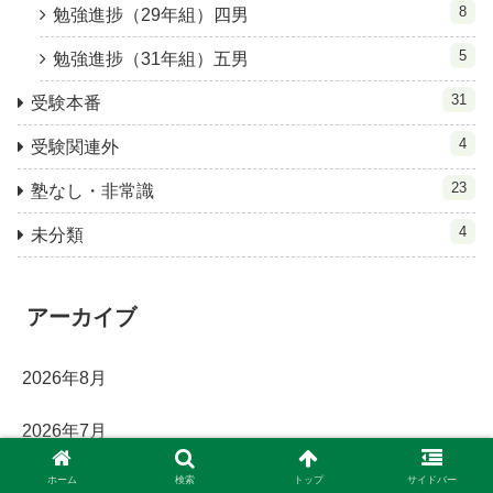
8
勉強進捗（29年組）四男
5
勉強進捗（31年組）五男
31
受験本番
4
受験関連外
23
塾なし・非常識
4
未分類
アーカイブ
2026年8月
2026年7月
ホーム
検索
トップ
サイドバー
2026年6月