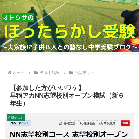
ホーム
テスト結果
公開テスト
【参加した方がいいワケ】
早稲アカNN志望校別オープン模試（新６
年生）
公開テスト