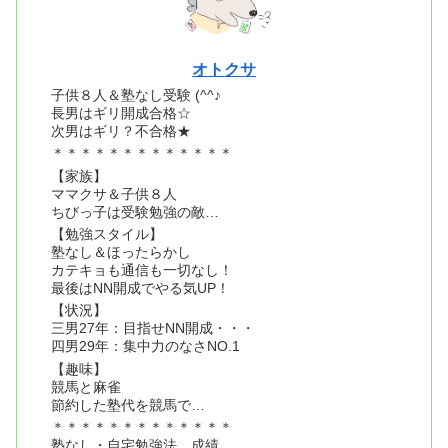
オトクサ
子供８人＆塾なし受験 (^^♪
長男はギリ開成合格☆
次男はギリ？不合格★
＊＊＊＊＊＊＊＊＊＊＊＊＊
【家族】
ママクサ＆子供８人
ちびっ子は受験勉強の敵…
【勉強スタイル】
塾なし＆ほったらかし
カテキョも通信も一切なし！
最後はNN開成でやる気UP！
【状況】
三男27年：目指せNN開成・・・
四男29年：集中力のなさNO.1
【趣味】
競馬と麻雀
節約した塾代を競馬で…
＊＊＊＊＊＊＊＊＊＊＊＊＊
塾なし・自宅勉強法、成績、