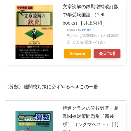
文章読解の鉄則増補改訂版
中学受験国語 （Yell
books） [ 井上秀和 ]
created by
Rinker
¥1,760
(2026/08/06 19:43:25時
点 楽天市場調べ-
詳細)
Amazon
楽天市場
〈算数〉難関校対策に必ずやるべきこの一冊
特進クラスの算数難関・超
難関校対策問題集〔新装
版〕 （シグマベスト） [ 前