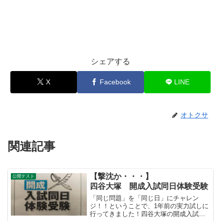
シェアする
X
Facebook
LINE
オトクサ
関連記事
【撃沈か・・・】
公開テスト
四谷大塚 開成入試同日体験受験
「同じ問題」を「同じ日」にチャレン
ジ！！ということで、1年前の実力試しに
行ってきました！四谷大塚の開成入試同