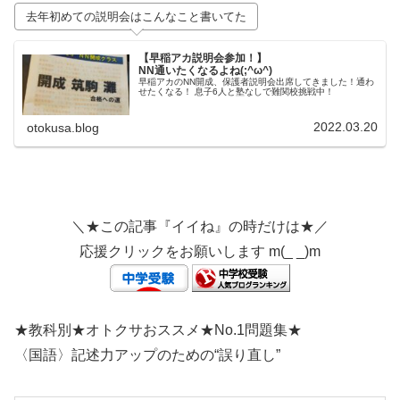
去年初めての説明会はこんなこと書いてた
【早稲アカ説明会参加！】
NN通いたくなるよね(;^ω^)
早稲アカのNN開成、保護者説明会出席してきました！通わ
せたくなる！ 息子6人と塾なしで難関校挑戦中！
2022.03.20
otokusa.blog
＼★この記事『イイね』の時だけは★／
応援クリックをお願いします m(_ _)m
★教科別★オトクサおススメ★No.1問題集★
〈国語〉記述力アップのための“誤り直し”