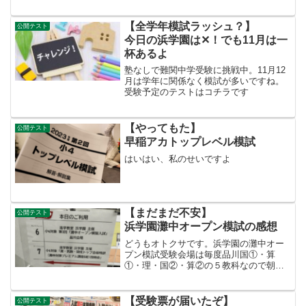
日体験受験、皆さんどどうでしたか？？
【全学年模試ラッシュ？】
公開テスト
今日の浜学園は✕！でも11月は一
杯あるよ
塾なしで難関中学受験に挑戦中。11月12
月は学年に関係なく模試が多いですね。
受験予定のテストはコチラです
【やってもた】
公開テスト
早稲アカトップレベル模試
はいはい、私のせいですよ
【まだまだ不安】
公開テスト
浜学園灘中オープン模試の感想
どうもオトクサです。浜学園の灘中オー
プン模試受験会場は毎度品川国①・算
①・理・国②・算②の５教科なので朝か
ら受験でも終わるのは15時お昼までなら
待ってるけど15時までは、なかなか暇だ
な・・・ということで１人で帰って来い
【受験票が届いたぞ】
公開テスト