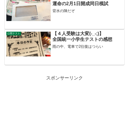
と。次男26年組えー！...
運命の2月1日開成同日模試
背水の陣だぞ
【４人受験は大変(-_-;)】
公開テスト
全国統一小学生テストの感想
雨の中、電車で2往復はつらい
スポンサーリンク