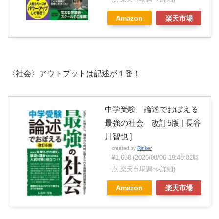
Amazon
楽天市場
〈社会〉アウトプットは記述が１番！
中学受験 論述でおぼえる
最強の社会 改訂5版 [ 長谷
川智也 ]
created by
Rinker
¥1,650
(2026/08/06 19:48:02時
点 楽天市場調べ-
詳細)
Amazon
楽天市場