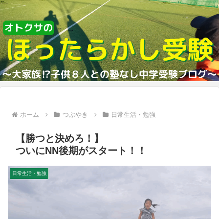
ホーム
つぶやき
日常生活・勉強
【勝つと決めろ！】
ついにNN後期がスタート！！
日常生活・勉強