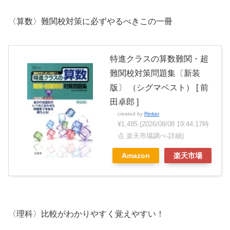
〈算数〉難関校対策に必ずやるべきこの一冊
特進クラスの算数難関・超
難関校対策問題集〔新装
版〕 （シグマベスト） [ 前
田卓郎 ]
created by
Rinker
¥1,485
(2026/08/08 19:44:17時
点 楽天市場調べ-
詳細)
Amazon
楽天市場
〈理科〉比較がわかりやすく覚えやすい！