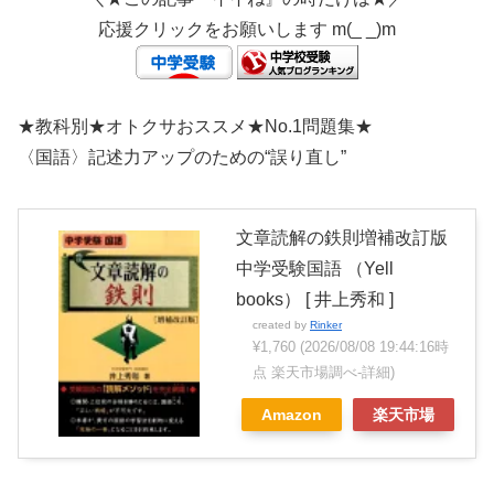
応援クリックをお願いします m(_ _)m
★教科別★オトクサおススメ★No.1問題集★
〈国語〉記述力アップのための“誤り直し”
文章読解の鉄則増補改訂版
中学受験国語 （Yell
books） [ 井上秀和 ]
created by
Rinker
¥1,760
(2026/08/08 19:44:16時
点 楽天市場調べ-
詳細)
Amazon
楽天市場