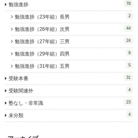
78
勉強進捗
2
勉強進捗（23年組）長男
44
勉強進捗（26年組）次男
24
勉強進捗（27年組）三男
8
勉強進捗（29年組）四男
5
勉強進捗（31年組）五男
31
受験本番
4
受験関連外
23
塾なし・非常識
4
未分類