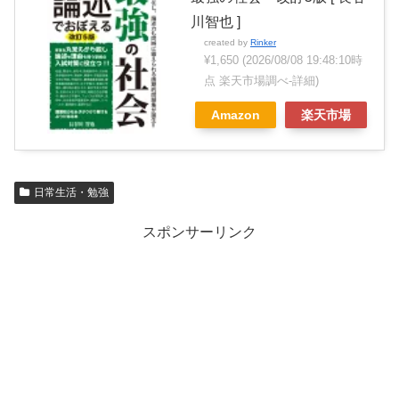
川智也 ]
created by
Rinker
¥1,650
(2026/08/08 19:48:10時
点 楽天市場調べ-
詳細)
Amazon
楽天市場
日常生活・勉強
スポンサーリンク