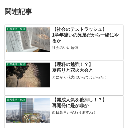
関連記事
【社会のテストラッシュ】
日常生活・勉強
1学年違いの兄弟だから一緒にや
るか
社会のいい勉強
【理科の勉強！？】
日常生活・勉強
夏祭りと花火大会と
とにかく花火はいってよかった！
【開成人気を後押し！？】
日常生活・勉強
再開発に是か非か
西日暮里が変わりますね！