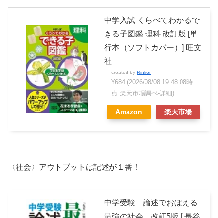
中学入試 くらべてわかるで
きる子図鑑 理科 改訂版 [単
行本（ソフトカバー）] 旺文
社
created by
Rinker
¥684
(2026/08/08 19:48:08時
点 楽天市場調べ-
詳細)
Amazon
楽天市場
〈社会〉アウトプットは記述が１番！
中学受験 論述でおぼえる
最強の社会 改訂5版 [ 長谷