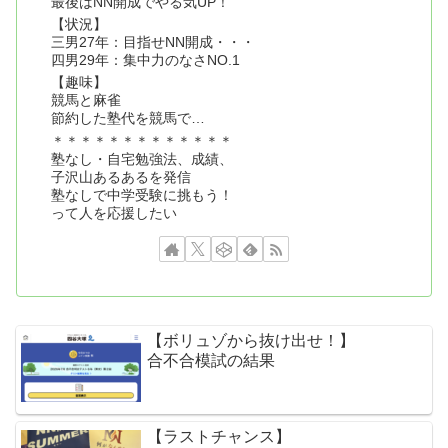
最後はNN開成でやる気UP！
【状況】
三男27年：目指せNN開成・・・
四男29年：集中力のなさNO.1
【趣味】
競馬と麻雀
節約した塾代を競馬で…
＊＊＊＊＊＊＊＊＊＊＊＊＊
塾なし・自宅勉強法、成績、
子沢山あるあるを発信
塾なしで中学受験に挑もう！
って人を応援したい
【ボリュゾから抜け出せ！】
合不合模試の結果
【ラストチャンス】