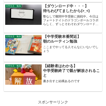
【ダウンロード中・・・】
日常生活・勉強
待ちわびてましたから(>_<)
塾なしで難関中学受験に挑戦中。今日は
フォートナイトのドラゴンボールコラボ
らしく、ずっとそわそわダウンロードを
待っております。
【中学受験本番間近】
日常生活・勉強
朝のルーティン勉強
ここまでやってる人そんなにいないでし
ょう
【経験者はわかる】
日常生活・勉強
中学受験終了で親が解放されるこ
と
書き出すと結構あるのです
スポンサーリンク