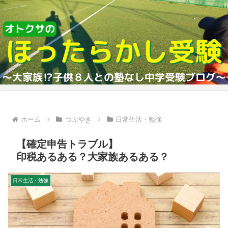
ホーム
つぶやき
日常生活・勉強
【確定申告トラブル】
印税あるある？大家族あるある？
日常生活・勉強