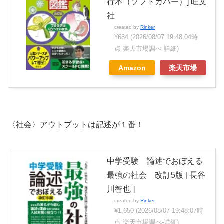
行本（ソフトカバー）] 旺文
社
created by
Rinker
¥684
(2026/08/07 19:48:04時
点 楽天市場調べ-
詳細)
Amazon
楽天市場
〈社会〉アウトプットは記述が１番！
中学受験 論述でおぼえる
最強の社会 改訂5版 [ 長谷
川智也 ]
created by
Rinker
¥1,650
(2026/08/07 19:48:07時
点 楽天市場調べ-
詳細)