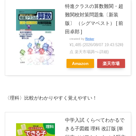
特進クラスの算数難関・超
難関校対策問題集〔新装
版〕 （シグマベスト） [ 前
田卓郎 ]
created by
Rinker
¥1,485
(2026/08/07 19:43:52時
点 楽天市場調べ-
詳細)
Amazon
楽天市場
〈理科〉比較がわかりやすく覚えやすい！
中学入試 くらべてわかるで
きる子図鑑 理科 改訂版 [単