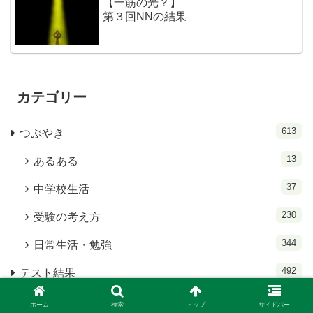
【一筋の光？】
第３回NNの結果
カテゴリー
613
つぶやき
13
あるある
37
中学校生活
230
受験の考え方
344
日常生活・勉強
492
テスト結果
3
テスト結果(31年組）五男
ホーム
検索
トップ
サイドバー