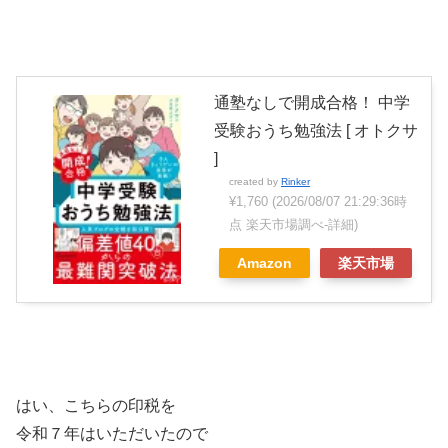
通塾なしで開成合格！ 中学
受験おうち勉強法 [ オトクサ
]
created by
Rinker
¥1,760
(2026/08/07 21:29:36時
点 楽天市場調べ-
詳細)
Amazon
楽天市場
はい、こちらの印税を
令和７年はいただいたので