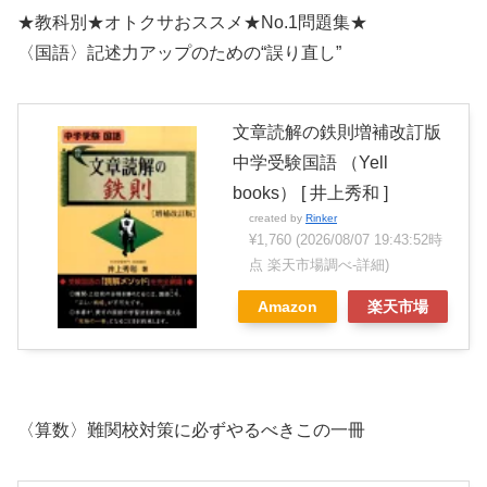
★教科別★オトクサおススメ★No.1問題集★
〈国語〉記述力アップのための“誤り直し”
文章読解の鉄則増補改訂版
中学受験国語 （Yell
books） [ 井上秀和 ]
created by
Rinker
¥1,760
(2026/08/07 19:43:52時
点 楽天市場調べ-
詳細)
Amazon
楽天市場
〈算数〉難関校対策に必ずやるべきこの一冊