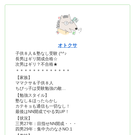
オトクサ
子供８人＆塾なし受験 (^^♪
長男はギリ開成合格☆
次男はギリ？不合格★
＊＊＊＊＊＊＊＊＊＊＊＊＊
【家族】
ママクサ＆子供８人
ちびっ子は受験勉強の敵…
【勉強スタイル】
塾なし＆ほったらかし
カテキョも通信も一切なし！
最後はNN開成でやる気UP！
【状況】
三男27年：目指せNN開成・・・
四男29年：集中力のなさNO.1