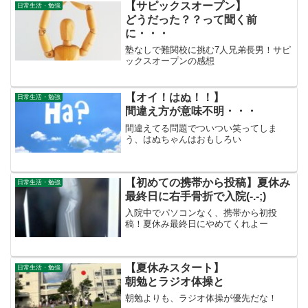
【サピックスオープン】
日常生活・勉強
どうだった？？って聞く前
に・・・
塾なしで難関校に挑む7人兄弟長男！サピ
ックスオープンの感想
【オイ！はぬ！！】
日常生活・勉強
間違え方が意味不明・・・
間違えてる問題でついつい笑ってしま
う、はぬちゃんはおもしろい
【初めての携帯から投稿】夏休み
日常生活・勉強
最終日に右手骨折で入院(-.-;)
入院中でパソコンなく、携帯から初投
稿！夏休み最終日にやめてくれよー
【夏休みスタート】
日常生活・勉強
朝勉とラジオ体操と
朝勉よりも、ラジオ体操が優先だな！