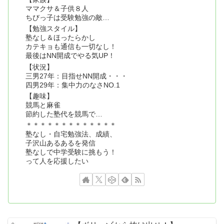
ママクサ＆子供８人
ちびっ子は受験勉強の敵…
【勉強スタイル】
塾なし＆ほったらかし
カテキョも通信も一切なし！
最後はNN開成でやる気UP！
【状況】
三男27年：目指せNN開成・・・
四男29年：集中力のなさNO.1
【趣味】
競馬と麻雀
節約した塾代を競馬で…
＊＊＊＊＊＊＊＊＊＊＊＊＊
塾なし・自宅勉強法、成績、
子沢山あるあるを発信
塾なしで中学受験に挑もう！
って人を応援したい