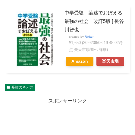
中学受験 論述でおぼえる
最強の社会 改訂5版 [ 長谷
川智也 ]
created by
Rinker
¥1,650
(2026/08/06 19:48:02時
点 楽天市場調べ-
詳細)
Amazon
楽天市場
受験の考え方
スポンサーリンク