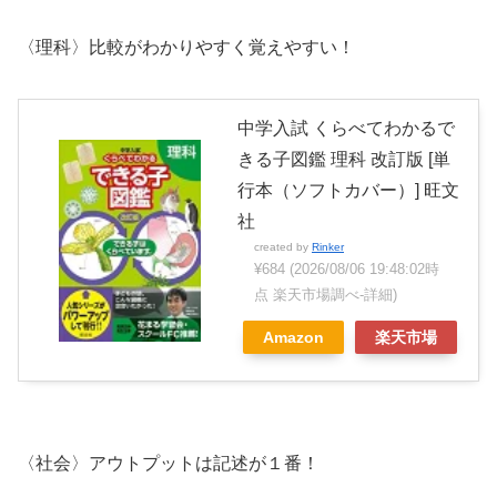
〈理科〉比較がわかりやすく覚えやすい！
中学入試 くらべてわかるで
きる子図鑑 理科 改訂版 [単
行本（ソフトカバー）] 旺文
社
created by
Rinker
¥684
(2026/08/06 19:48:02時
点 楽天市場調べ-
詳細)
Amazon
楽天市場
〈社会〉アウトプットは記述が１番！