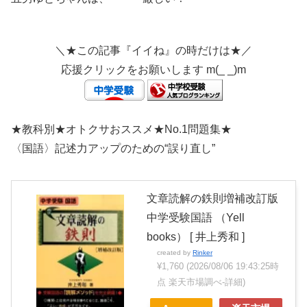
＼★この記事『イイね』の時だけは★／
応援クリックをお願いします m(_ _)m
★教科別★オトクサおススメ★No.1問題集★
〈国語〉記述力アップのための“誤り直し”
文章読解の鉄則増補改訂版
中学受験国語 （Yell
books） [ 井上秀和 ]
created by
Rinker
¥1,760
(2026/08/06 19:43:25時
点 楽天市場調べ-
詳細)