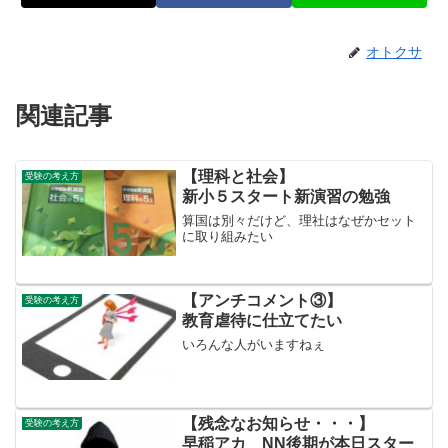
オトクサ
関連記事
【理科と社会】
受験の考え方
新小５スタート新演習の勉強
算国は別々だけど、理社はなぜかセット
に取り組みたい
【アンチコメント③】
受験の考え方
教育虐待に仕立てたい
いろんな人がいますねぇ
【残念なお知らせ・・・】
受験の考え方
早稲アカ NN後期が本日スター