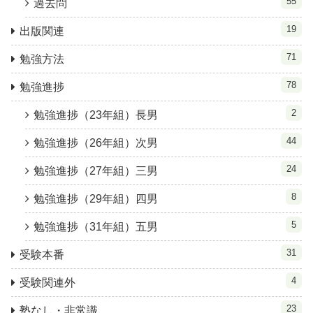
55
過去問
19
出版関連
71
勉強方法
78
勉強進捗
2
勉強進捗（23年組）長男
44
勉強進捗（26年組）次男
24
勉強進捗（27年組）三男
8
勉強進捗（29年組）四男
5
勉強進捗（31年組）五男
31
受験本番
4
受験関連外
23
塾なし・非常識