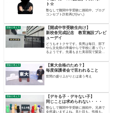
ト☆
塾なしで難関中学受験に挑戦中。ブログ
コンセプト詐欺再び(/ω＼)
【開成中学受験生向け】
受験の考え方
新校舎完成記念 教育施設プレビ
ューデイ
どうもオトクサです。長男は毎日、部下
やら文化祭の準備やらで学校に通ってい
るようです。先週もまた美容院で髪染め
たらしく１万５千円！！！おーい・・・
ママですら家で染めてるのに(>_<)コレは
前回ちなみに成績が返却されたけどヤバ
【東大合格のため？】
受験の考え方
すぎる(-_-;)...
毎度保護者会で言われること
世間の盛り上がりとは違う考え
【デキる子・デキない子】
受験の考え方
同じことは求められない・・・
塾なしで難関中学受験に挑戦中。兄弟で
全然違いますよね。見た目も、性格も、