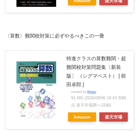
Amazon
楽天市場
〈算数〉難関校対策に必ずやるべきこの一冊
特進クラスの算数難関・超
難関校対策問題集〔新装
版〕 （シグマベスト） [ 前
田卓郎 ]
created by
Rinker
¥1,485
(2026/08/06 19:43:30時
点 楽天市場調べ-
詳細)
Amazon
楽天市場