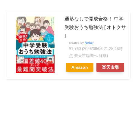
通塾なしで開成合格！ 中学
受験おうち勉強法 [ オトクサ
]
created by
Rinker
¥1,760
(2026/08/06 21:28:46時
点 楽天市場調べ-
詳細)
Amazon
楽天市場