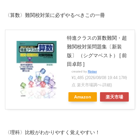
〈算数〉難関校対策に必ずやるべきこの一冊
特進クラスの算数難関・超
難関校対策問題集〔新装
版〕 （シグマベスト） [ 前
田卓郎 ]
created by
Rinker
¥1,485
(2026/08/08 19:44:17時
点 楽天市場調べ-
詳細)
Amazon
楽天市場
〈理科〉比較がわかりやすく覚えやすい！