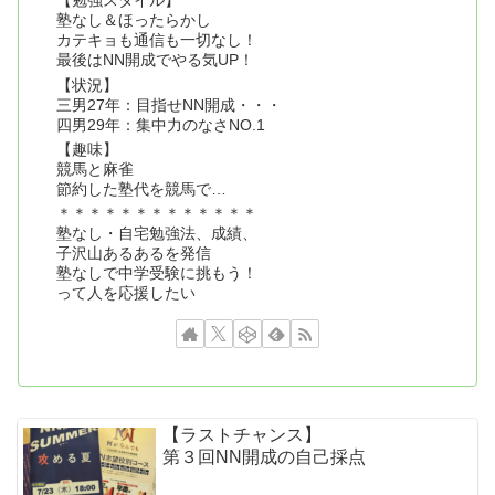
【勉強スタイル】
塾なし＆ほったらかし
カテキョも通信も一切なし！
最後はNN開成でやる気UP！
【状況】
三男27年：目指せNN開成・・・
四男29年：集中力のなさNO.1
【趣味】
競馬と麻雀
節約した塾代を競馬で…
＊＊＊＊＊＊＊＊＊＊＊＊＊
塾なし・自宅勉強法、成績、
子沢山あるあるを発信
塾なしで中学受験に挑もう！
って人を応援したい
【ラストチャンス】
第３回NN開成の自己採点