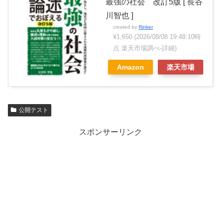
最強の社会 改訂5版 [ 長谷
川智也 ]
created by
Rinker
¥1,650
(2026/08/08 19:48:10時
点 楽天市場調べ-
詳細)
Amazon
楽天市場
公開テスト
スポンサーリンク