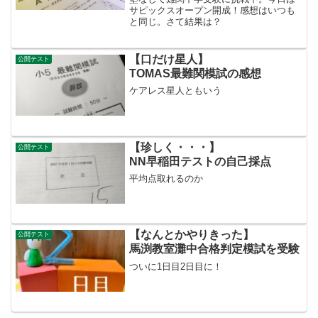
サピックスオープン開成！感想はいつも
と同じ。さて結果は？
【口だけ星人】
公開テスト
TOMAS最難関模試の感想
ケアレス星人ともいう
【珍しく・・・】
公開テスト
NN早稲田テストの自己採点
平均点取れるのか
【なんとかやりきった】
公開テスト
馬渕教室灘中合格判定模試を受験
ついに1日目2日目に！