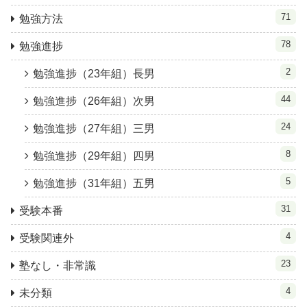
71
勉強方法
78
勉強進捗
2
勉強進捗（23年組）長男
44
勉強進捗（26年組）次男
24
勉強進捗（27年組）三男
8
勉強進捗（29年組）四男
5
勉強進捗（31年組）五男
31
受験本番
4
受験関連外
23
塾なし・非常識
4
未分類