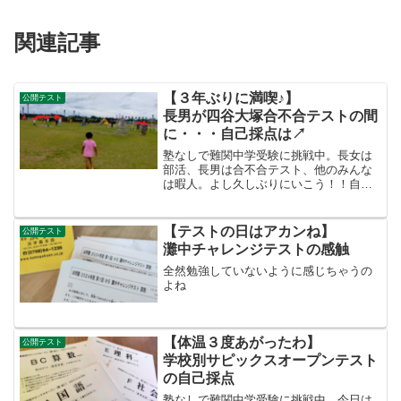
関連記事
【３年ぶりに満喫♪】
公開テスト
長男が四谷大塚合不合テストの間
に・・・自己採点は↗
塾なしで難関中学受験に挑戦中。長女は
部活、長男は合不合テスト、他のみんな
は暇人。よし久しぶりにいこう！！自己
採点は前回よりはアップか
【テストの日はアカンね】
公開テスト
灘中チャレンジテストの感触
全然勉強していないように感じちゃうの
よね
【体温３度あがったわ】
公開テスト
学校別サピックスオープンテスト
の自己採点
塾なしで難関中学受験に挑戦中。今日は