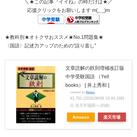
＼★この記事『イイね』の時だけは★／
応援クリックをお願いします m(_ _)m
★教科別★オトクサおススメ★No.1問題集★
〈国語〉記述力アップのための“誤り直し”
文章読解の鉄則増補改訂版
中学受験国語 （Yell
books） [ 井上秀和 ]
created by
Rinker
¥1,760
(2026/08/08 19:44:16時
点 楽天市場調べ-
詳細)
Amazon
楽天市場