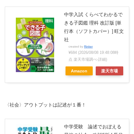
中学入試 くらべてわかるで
きる子図鑑 理科 改訂版 [単
行本（ソフトカバー）] 旺文
社
created by
Rinker
¥684
(2026/08/08 19:48:08時
点 楽天市場調べ-
詳細)
Amazon
楽天市場
〈社会〉アウトプットは記述が１番！
中学受験 論述でおぼえる