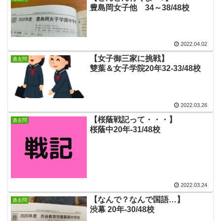
豊島岡女子他 34～38/48校
2022.04.02
【女子御三家に挑戦】
過去問
雙葉＆女子学院20年32-33/48校
2022.03.26
【桜蔭戦記って・・・】
過去問
桜蔭中20年‐31/48校
2022.03.24
【なんで？なんで国語…】
過去問
渋幕 20年‐30/48校