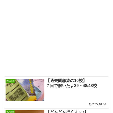
【過去問怒涛の10校】
過去問
７日で解いたよ39～48/48校
2022.04.06
【どんどん行くよ～♪】
過去問