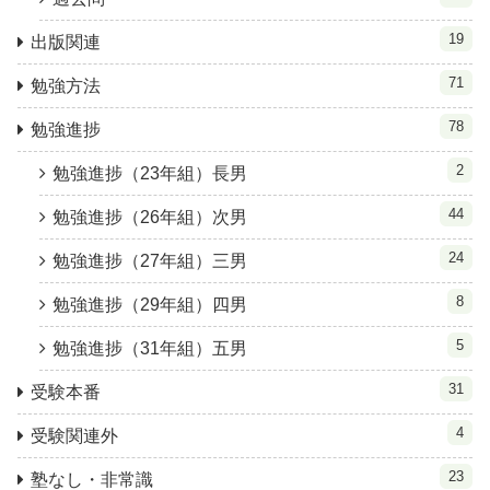
19
出版関連
71
勉強方法
78
勉強進捗
2
勉強進捗（23年組）長男
44
勉強進捗（26年組）次男
24
勉強進捗（27年組）三男
8
勉強進捗（29年組）四男
5
勉強進捗（31年組）五男
31
受験本番
4
受験関連外
23
塾なし・非常識