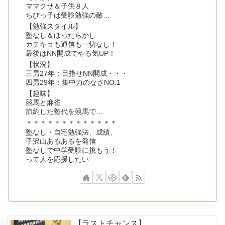
ママクサ＆子供８人
ちびっ子は受験勉強の敵…
【勉強スタイル】
塾なし＆ほったらかし
カテキョも通信も一切なし！
最後はNN開成でやる気UP！
【状況】
三男27年：目指せNN開成・・・
四男29年：集中力のなさNO.1
【趣味】
競馬と麻雀
節約した塾代を競馬で…
＊＊＊＊＊＊＊＊＊＊＊＊＊
塾なし・自宅勉強法、成績、
子沢山あるあるを発信
塾なしで中学受験に挑もう！
って人を応援したい
【ラストチャンス】