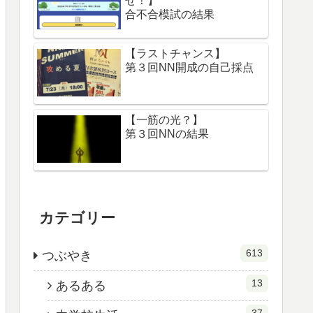
せ！】
合不合模試の結果
【ラストチャンス】
第３回NN開成の自己採点
【一筋の光？】
第３回NNの結果
カテゴリー
613
つぶやき
13
あるある