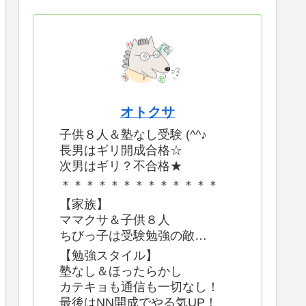
オトクサ
子供８人＆塾なし受験 (^^♪
長男はギリ開成合格☆
次男はギリ？不合格★
＊＊＊＊＊＊＊＊＊＊＊＊＊
【家族】
ママクサ＆子供８人
ちびっ子は受験勉強の敵…
【勉強スタイル】
塾なし＆ほったらかし
カテキョも通信も一切なし！
最後はNN開成でやる気UP！