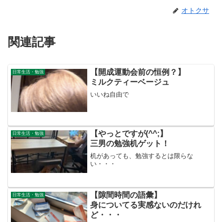
オトクサ
関連記事
【開成運動会前の恒例？】
日常生活・勉強
ミルクティーベージュ
いいね自由で
【やっとですが(^^;】
日常生活・勉強
三男の勉強机ゲット！
机があっても、勉強するとは限らな
い・・・
【隙間時間の語彙】
日常生活・勉強
身についてる実感ないのだけれ
ど・・・