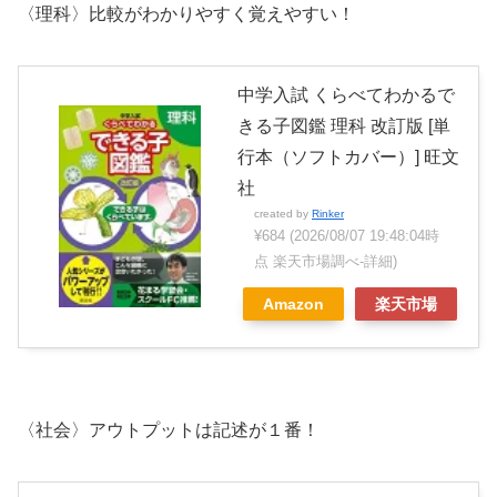
〈理科〉比較がわかりやすく覚えやすい！
中学入試 くらべてわかるで
きる子図鑑 理科 改訂版 [単
行本（ソフトカバー）] 旺文
社
created by
Rinker
¥684
(2026/08/07 19:48:04時
点 楽天市場調べ-
詳細)
Amazon
楽天市場
〈社会〉アウトプットは記述が１番！