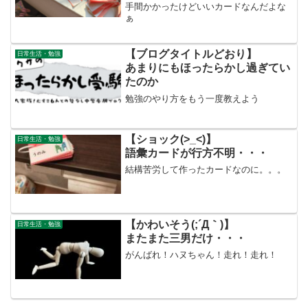
手間かかったけどいいカードなんだよな
ぁ
【ブログタイトルどおり】
日常生活・勉強
あまりにもほったらかし過ぎてい
たのか
勉強のやり方をもう一度教えよう
【ショック(>_<)】
日常生活・勉強
語彙カードが行方不明・・・
結構苦労して作ったカードなのに。。。
【かわいそう(;´Д｀)】
日常生活・勉強
またまた三男だけ・・・
がんばれ！ハヌちゃん！走れ！走れ！