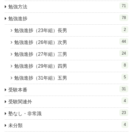
71
勉強方法
78
勉強進捗
2
勉強進捗（23年組）長男
44
勉強進捗（26年組）次男
24
勉強進捗（27年組）三男
8
勉強進捗（29年組）四男
5
勉強進捗（31年組）五男
31
受験本番
4
受験関連外
23
塾なし・非常識
4
未分類