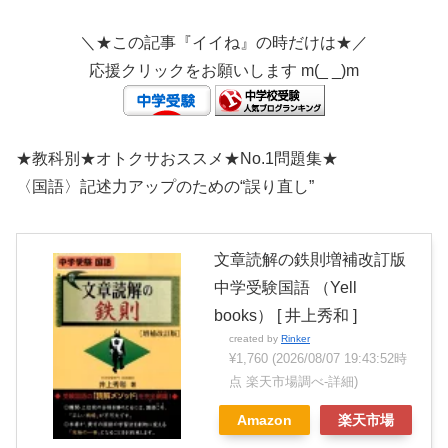
＼★この記事『イイね』の時だけは★／
応援クリックをお願いします m(_ _)m
★教科別★オトクサおススメ★No.1問題集★
〈国語〉記述力アップのための“誤り直し”
文章読解の鉄則増補改訂版
中学受験国語 （Yell
books） [ 井上秀和 ]
created by
Rinker
¥1,760
(2026/08/07 19:43:52時
点 楽天市場調べ-
詳細)
Amazon
楽天市場