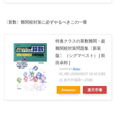
〈算数〉難関校対策に必ずやるべきこの一冊
特進クラスの算数難関・超
難関校対策問題集〔新装
版〕 （シグマベスト） [ 前
田卓郎 ]
created by
Rinker
¥1,485
(2026/08/07 19:43:52時
点 楽天市場調べ-
詳細)
Amazon
楽天市場