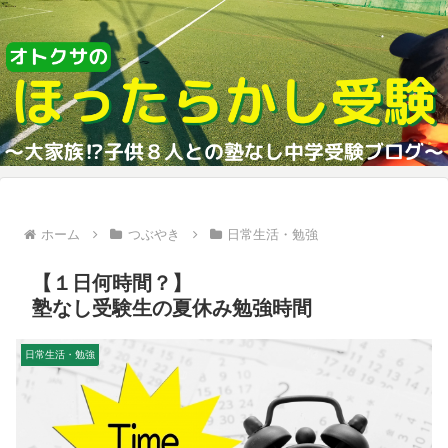
ホーム
つぶやき
日常生活・勉強
【１日何時間？】
塾なし受験生の夏休み勉強時間
日常生活・勉強