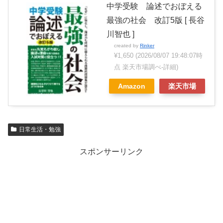
中学受験 論述でおぼえる
最強の社会 改訂5版 [ 長谷
川智也 ]
created by
Rinker
¥1,650
(2026/08/07 19:48:07時
点 楽天市場調べ-
詳細)
Amazon
楽天市場
日常生活・勉強
スポンサーリンク