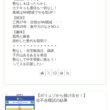
塾なし＆ほったらかし
カテキョも通信も一切なし！
最後はNN開成でやる気UP！
【状況】
三男27年：目指せNN開成・・・
四男29年：集中力のなさNO.1
【趣味】
競馬と麻雀
節約した塾代を競馬で…
＊＊＊＊＊＊＊＊＊＊＊＊＊
塾なし・自宅勉強法、成績、
子沢山あるあるを発信
塾なしで中学受験に挑もう！
って人を応援したい
【ボリュゾから抜け出せ！】
合不合模試の結果