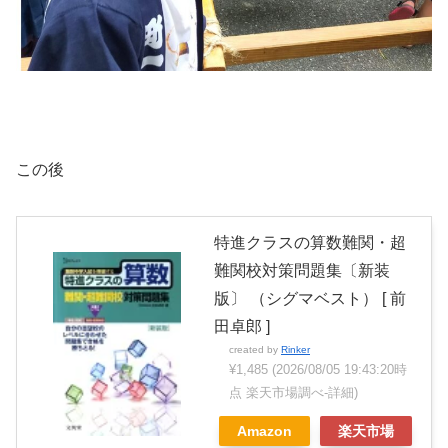
この後
特進クラスの算数難関・超
難関校対策問題集〔新装
版〕 （シグマベスト） [ 前
田卓郎 ]
created by
Rinker
¥1,485
(2026/08/05 19:43:20時
点 楽天市場調べ-
詳細)
Amazon
楽天市場