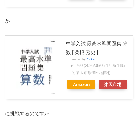
か
中学入試 最高水準問題集 算
数 [ 粟根 秀史 ]
created by
Rinker
¥1,760
(2026/08/06 17:06:14時
点 楽天市場調べ-
詳細)
Amazon
楽天市場
に挑戦するのですが