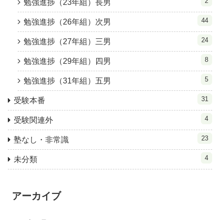
2
勉強進捗（23年組）長男
44
勉強進捗（26年組）次男
24
勉強進捗（27年組）三男
8
勉強進捗（29年組）四男
5
勉強進捗（31年組）五男
31
受験本番
4
受験関連外
23
塾なし・非常識
4
未分類
アーカイブ