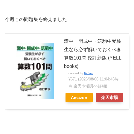
今週この問題集を終えました
灘中・開成中・筑駒中受験
生なら必ず解いておくべき
算数101問 改訂新版 (YELL
books)
created by
Rinker
¥671
(2026/08/06 11:04:46時
点 楽天市場調べ-
詳細)
Amazon
楽天市場