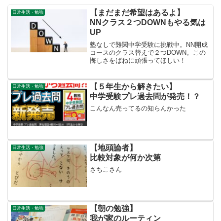
【まだまだ希望はあるよ】
日常生活・勉強
NNクラス２つDOWNもやる気は
UP
塾なしで難関中学受験に挑戦中。NN開成
コースのクラス替えで２つDOWN。この
悔しさをばねに頑張ってほしい！
【５年生から解きたい】
日常生活・勉強
中学受験プレ過去問が発売！？
こんなん売ってるの知らんかった
【地頭論者】
日常生活・勉強
比較対象が何か次第
さちこさん
【朝の勉強】
日常生活・勉強
我が家のルーティン