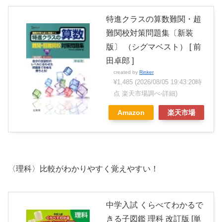
特進クラスの算数難関・超
難関校対策問題集〔新装
版〕 （シグマベスト） [ 前
田卓郎 ]
created by
Rinker
¥1,485
(2026/08/05 19:43:20時
点 楽天市場調べ-
詳細)
Amazon
楽天市場
〈理科〉比較がわかりやすく覚えやすい！
中学入試 くらべてわかるで
きる子図鑑 理科 改訂版 [単