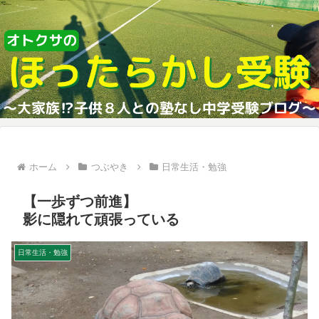
ホーム
つぶやき
日常生活・勉強
【一歩ずつ前進】
影に隠れて頑張っている
日常生活・勉強