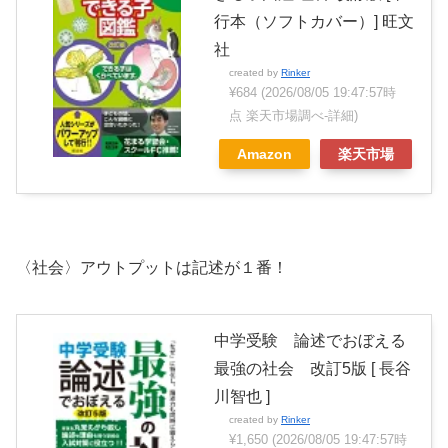
行本（ソフトカバー）] 旺文
社
created by
Rinker
¥684
(2026/08/05 19:47:57時
点 楽天市場調べ-
詳細)
Amazon
楽天市場
〈社会〉アウトプットは記述が１番！
中学受験 論述でおぼえる
最強の社会 改訂5版 [ 長谷
川智也 ]
created by
Rinker
¥1,650
(2026/08/05 19:47:57時