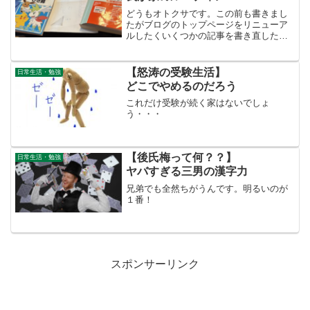
どうもオトクサです。この前も書きまし
たがブログのトップページをリニューア
ルしたくいくつかの記事を書き直したり
新しく記事を書いたりしています。その
中で改めて朝勉の大事さを再認識しまし
た・なぜ朝勉なのか？・どんなスケジュ
【怒涛の受験生活】
日常生活・勉強
ールなのか？・どんな問題...
どこでやめるのだろう
これだけ受験が続く家はないでしょ
う・・・
【後氏梅って何？？】
日常生活・勉強
ヤバすぎる三男の漢字力
兄弟でも全然ちがうんです。明るいのが
１番！
スポンサーリンク