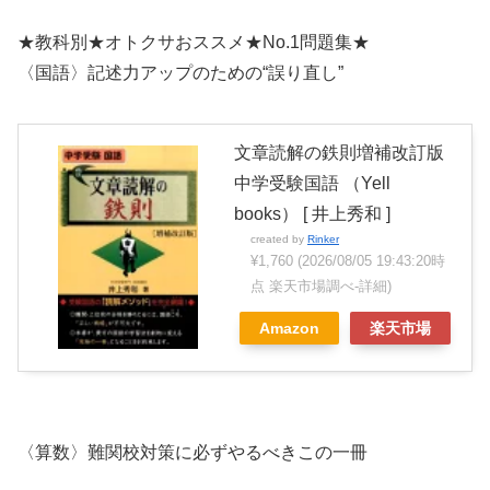
★教科別★オトクサおススメ★No.1問題集★
〈国語〉記述力アップのための“誤り直し”
文章読解の鉄則増補改訂版
中学受験国語 （Yell
books） [ 井上秀和 ]
created by
Rinker
¥1,760
(2026/08/05 19:43:20時
点 楽天市場調べ-
詳細)
Amazon
楽天市場
〈算数〉難関校対策に必ずやるべきこの一冊