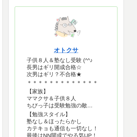
オトクサ
子供８人＆塾なし受験 (^^♪
長男はギリ開成合格☆
次男はギリ？不合格★
＊＊＊＊＊＊＊＊＊＊＊＊＊
【家族】
ママクサ＆子供８人
ちびっ子は受験勉強の敵…
【勉強スタイル】
塾なし＆ほったらかし
カテキョも通信も一切なし！
最後はNN開成でやる気UP！