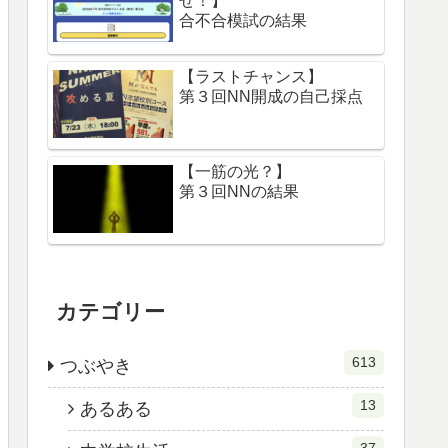
せ！】
合不合模試の結果
【ラストチャンス】
第３回NN開成の自己採点
【一筋の光？】
第３回NNの結果
カテゴリー
613
つぶやき
13
あるある