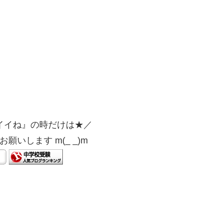
イイね』の時だけは★／
願いします m(_ _)m