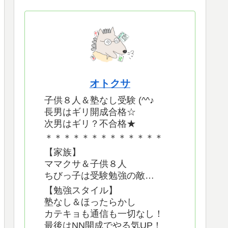
オトクサ
子供８人＆塾なし受験 (^^♪
長男はギリ開成合格☆
次男はギリ？不合格★
＊＊＊＊＊＊＊＊＊＊＊＊＊
【家族】
ママクサ＆子供８人
ちびっ子は受験勉強の敵…
【勉強スタイル】
塾なし＆ほったらかし
カテキョも通信も一切なし！
最後はNN開成でやる気UP！