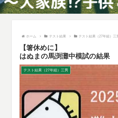
ホーム
テスト結果
テスト結果（27年組）三
【箸休めに】
はぬまの馬渕灘中模試の結果
テスト結果（27年組）三男