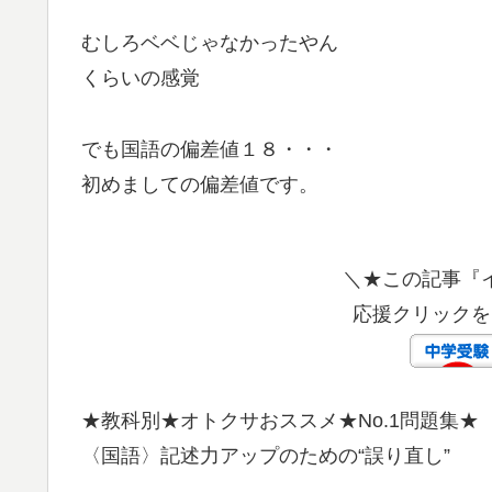
むしろベベじゃなかったやん
くらいの感覚
でも国語の偏差値１８・・・
初めましての偏差値です。
＼★この記事『
応援クリックをお
★教科別★オトクサおススメ★No.1問題集★
〈国語〉記述力アップのための“誤り直し”