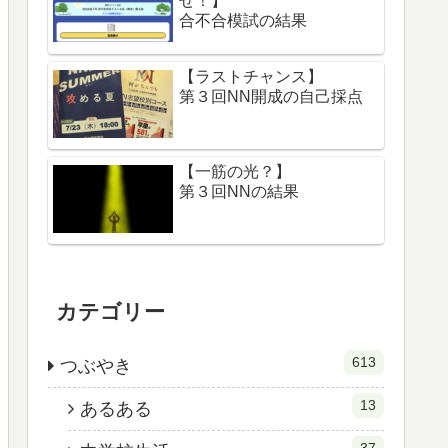
せ！】
合不合模試の結果
【ラストチャンス】
第３回NN開成の自己採点
【一筋の光？】
第３回NNの結果
カテゴリー
613
つぶやき
13
あるある
37