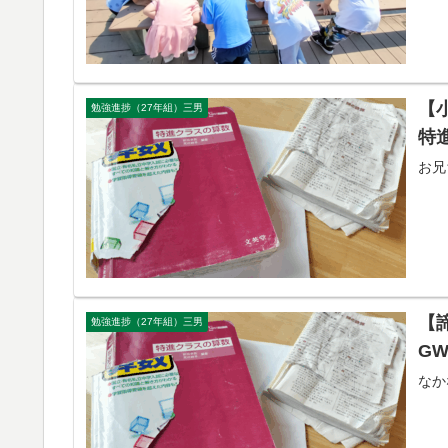
【
勉強進捗（27年組）三男
特
お兄
【
勉強進捗（27年組）三男
G
なか