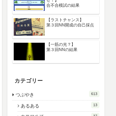
せ！】
合不合模試の結果
【ラストチャンス】
第３回NN開成の自己採点
【一筋の光？】
第３回NNの結果
カテゴリー
613
つぶやき
13
あるある