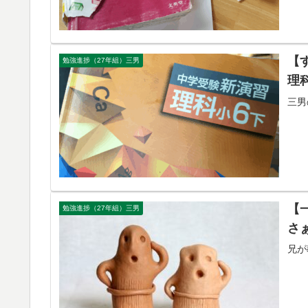
【
勉強進捗（27年組）三男
理
三男
【
勉強進捗（27年組）三男
さ
兄が