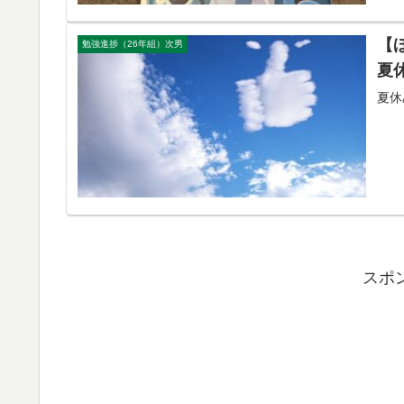
【
勉強進捗（26年組）次男
夏
夏休
スポ