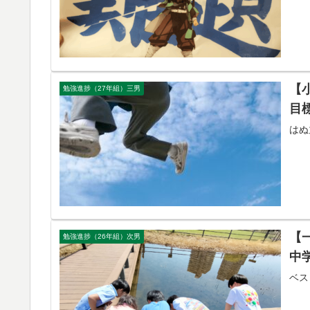
【
勉強進捗（27年組）三男
目
はぬ
【
勉強進捗（26年組）次男
中
ベス