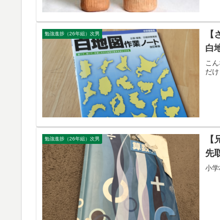
【
勉強進捗（26年組）次男
白
こん
だけ
【
勉強進捗（26年組）次男
先
小学