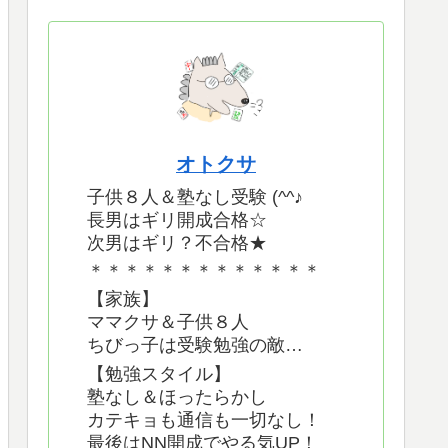
オトクサ
子供８人＆塾なし受験 (^^♪
長男はギリ開成合格☆
次男はギリ？不合格★
＊＊＊＊＊＊＊＊＊＊＊＊＊
【家族】
ママクサ＆子供８人
ちびっ子は受験勉強の敵…
【勉強スタイル】
塾なし＆ほったらかし
カテキョも通信も一切なし！
最後はNN開成でやる気UP！